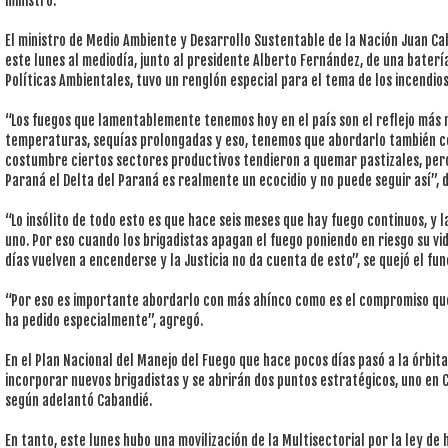
ministro.
El ministro de Medio Ambiente y Desarrollo Sustentable de la Nación Juan Ca
este lunes al mediodía, junto al presidente Alberto Fernández, de una bater
Políticas Ambientales, tuvo un renglón especial para el tema de los incendio
“Los fuegos que lamentablemente tenemos hoy en el país son el reflejo más n
temperaturas, sequías prolongadas y eso, tenemos que abordarlo también c
costumbre ciertos sectores productivos tendieron a quemar pastizales, pero
Paraná el Delta del Paraná es realmente un ecocidio y no puede seguir así”, d
“Lo insólito de todo esto es que hace seis meses que hay fuego continuos, y l
uno. Por eso cuando los brigadistas apagan el fuego poniendo en riesgo su vid
días vuelven a encenderse y la Justicia no da cuenta de esto”, se quejó el fun
“Por eso es importante abordarlo con más ahínco como es el compromiso qu
ha pedido especialmente”, agregó.
En el Plan Nacional del Manejo del Fuego que hace pocos días pasó a la órbita
incorporar nuevos brigadistas y se abrirán dos puntos estratégicos, uno en C
según adelantó Cabandié.
En tanto, este lunes hubo una movilización de la Multisectorial por la ley d