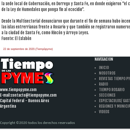
la sede local de Gobernación, en Dorrego y Santa Fe, en donde exigieron “el 
de la Ley de Humedales que ponga fin al ecocidio”.
Desde la Multisectorial denunciaron que durante el fin de semana hubo incen
las islas entrerrianas frente a Rosario y que también se registraron numero
a la ciudad de Santa Fe, como Rincón y Arroyo Leyes.
Fuente: El Eslabón
22 de septiembre de 2020.(Tiempòpyme)
NAVEGACION
INICIO
NOSOTROS
REVISTAS TIEMPO P
RADIO
www.tiempopyme.com
TIEMPO ROSARIO
E-mail:
contacto@tiempopyme.com
SECCIONES
Capital Federal - Buenos Aires
ESPECTACULOS/ GA
Argentina
REGIONES Y MUNICI
VIDEOS
Copyright ©2020 todos los derechos reservados