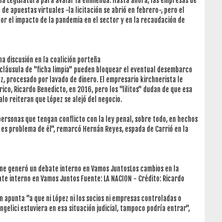
n la Legislatura para avalar la enmienda. Hasta ahora, las empresas de
de apuestas virtuales -la licitación se abrió en febrero-, pero el
por el impacto de la pandemia en el sector y en la recaudación de
na discusión en la coalición porteña
a cláusula de "ficha limpia" pueden bloquear el eventual desembarco
ez, procesado por lavado de dinero. El empresario kirchnerista le
rico, Ricardo Benedicto, en 2016, pero los "lilitos" dudan de que esa
lo reiteran que López se alejó del negocio.
ersonas que tengan conflicto con la ley penal, sobre todo, en hechos
so es problema de él", remarcó Hernán Reyes, espada de Carrió en la
ine generó un debate interno en Vamos JuntosLos cambios en la
te interno en Vamos Juntos Fuente: LA NACION - Crédito: Ricardo
n apunta "a que ni López ni los socios ni empresas controladas o
ngelici estuviera en esa situación judicial, tampoco podría entrar",