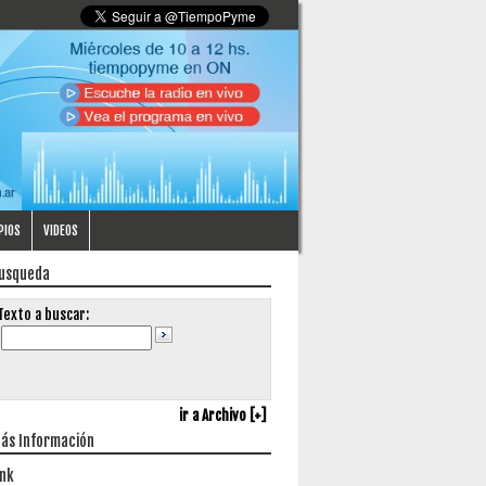
PIOS
VIDEOS
usqueda
Texto a buscar:
ir a Archivo [+]
ás Información
ink