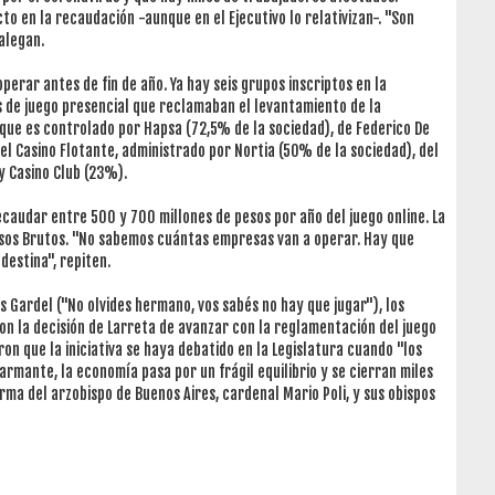
to en la recaudación -aunque en el Ejecutivo lo relativizan-. "Son
alegan.
perar antes de fin de año. Ya hay seis grupos inscriptos en la
s de juego presencial que reclamaban el levantamiento de la
 que es controlado por Hapsa (72,5% de la sociedad), de Federico De
 el Casino Flotante, administrado por Nortia (50% de la sociedad), del
y Casino Club (23%).
caudar entre 500 y 700 millones de pesos por año del juego online. La
esos Brutos. "No sabemos cuántas empresas van a operar. Hay que
destina", repiten.
los Gardel ("No olvides hermano, vos sabés no hay que jugar"), los
on la decisión de Larreta de avanzar con la reglamentación del juego
on que la iniciativa se haya debatido en la Legislatura cuando "los
mante, la economía pasa por un frágil equilibrio y se cierran miles
irma del arzobispo de Buenos Aires, cardenal Mario Poli, y sus obispos