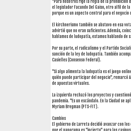
"Para nosotros rige la regla de la prohibición 
el legislador Facundo Del Gaiso, otro alfil de l
porque es un aspecto central para el negocio d
El kirchnerismo también se abstuvo en esa vota
advirtió que no eran suficientes. Además, coinc
hablamos de ludopatía, estamos hablando de s
Por su parte, el radicalismo y el Partido Social
sanción de la ley de ludopatía. También acomp
Casielles (Consenso Federal).
"Si algo alimenta la ludopatía es el juego onli
quién puede participar del negocio", remarcó A
de apuestas virtuales.
La izquierda rechazó los proyectos y cuestionó 
pandemia. "Es un escándalo. En la Ciudad se apl
Myriam Bregman (PTS-FIT).
Cambios
El gobierno de Larreta decidió avanzar con lo
que el panorama es "incierto" para los casinos