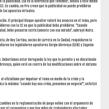
de la publicidad. Esa es la diferencia que tenemos", señaló a este medio
a CC. En cambio, en Pro creen que la publicidad no puede prohibirse
e las apuestas virtuales.
ción. El principal bloque opositor valoró los avances en el tema, pero
idieron con la CC en que la publicidad debe prohibirse. "Cuando
alud. Debe pensarse estrictamente con esa mirada", subrayó Neira.
ista, de Roy Cortina, socios de Larreta en la Ciudad, respaldaron la
añaron los legisladores opositores Sergio Abrevaya (GEN) y Eugenio
ne. Deberíamos estar derogando la ley que lo permite y no discutiendo
brevaya, quien votó en contra de las modificaciones sobre el sistema
al oficialismo por impulsar el tema en medio de la crisis y la
ica la máxima: 'cuando hay una crisis, pensemos un negocio'", enfatizó
s cambios en la reglamentación de juego online con el argumento de
 por el coronavirus y que hay miles de trabajadores afectados.