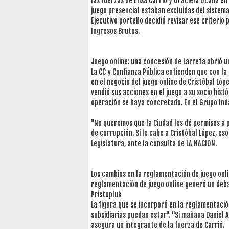
las fuerzas de Elisa Carrió y Graciela Ocaña e
juego presencial estaban excluidas del sistema 
Ejecutivo porteño decidió revisar ese criterio 
Ingresos Brutos.
Juego online: una concesión de Larreta abrió u
La CC y Confianza Pública entienden que con l
en el negocio del juego online de Cristóbal Lóp
vendió sus acciones en el juego a su socio histó
operación se haya concretado. En el Grupo Inda
"No queremos que la Ciudad les dé permisos a p
de corrupción. Si le cabe a Cristóbal López, e
Legislatura, ante la consulta de LA NACION.
Los cambios en la reglamentación de juego onl
reglamentación de juego online generó un deba
Pristupluk
La figura que se incorporó en la reglamentació
subsidiarias puedan estar". "Si mañana Daniel A
asegura un integrante de la fuerza de Carrió.