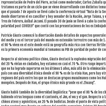
representación de Pedro del Piero, actuó como moderador, Carlos Zaballa qu
tratamos es parte de un ciclo que se viene desarrollando con distintos tema
que el pasado 7 de agosto se llevó cabo la conferencia virtual “Ruta de la Se
donde disertaron el ex canciller y hoy senador de la Nación, Jorge Taiana, y 
Tres de Febrero, Aníbal Jozami. El pasado 30 de junio se llevó a cabo la confe
polaridad post COVID19” que contó con las presentaciones de los ex Embajad
Patricio Giusto comenzó la disertación dando detalles de aspectos generales y
del medio y es el tercer país del mundo en extensión terrestre con más de 1
el 90 % viven en el este donde está su geografía más rica con tierras fértil
es la primera economía mundial si tomamos su PBI de paridad de poder de co
Respecto al sistema político chino, Giusto destacó la explosiva migración de
del 20 % vivían en ciudades, hoy estamos en casi el 70 %. Otro rasgo import
que no ha logrado superarse en los últimos 5 años, más allá de la eliminación d
país con una diversidad étnica donde el 90 % es de la etnia Han, pero hay otr
regiones del país entre los que se destacan grupos musulmanes como los Hui y
mongoles. Después de Han, el grupo étnico más grande es el Zhuang”.
Giusto habló también de la diversidad lingüística: “pese que el 80 % de los c
habiendo otras lenguas como el cantonés, el Jim, el wu y el gan. Respecto a 
chinos ateos y agnósticos, un 20 % de budistas. Desde el punto de vista polít