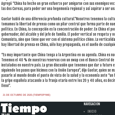
Agregó “China ha hecho un gran esfuerzo por amigarse con sus enemigos vecin
las dos Coreas, para poder ser una hegemonía regional y así aspirar a ser u
Guelar habló de una diferencia profunda cultural.”Nosotros tenemos la cultur
tomamos la libertad de prensa como un pilar central que forma parte de nues
política. En China, la concepción es la concentración de poder. En China el p
gobernador, del alcalde y del jefe de familia. El poder vertical se respeta y n
Comunista, sino que tiene que ver con el sistema político chino. La verticalid
hay libertad de prensa en China, sólo hay propaganda, es el sueño de cualqui
“Es muy importante que China tenga a la Argentina en su agenda. China es nu
Tenemos el 40 % de nuestras reservas con un swap con el Banco Central de 
instalados en nuestro país. La gran discusión que tenemos que dar a futuro 
siguiendo los pasos que hicimos con la Unión Europea”, dijo Guelar, quien se
pasarle al mundo desde el punto de vista de la salud y la economía ante “un 
la gripe española atacando a la franja etaria entre los 20 y 40 años, es dec
lleno”.
21 DE OCTUBRE DE 2020.(TIEMPOPYME)
NAVEGACION
INICIO