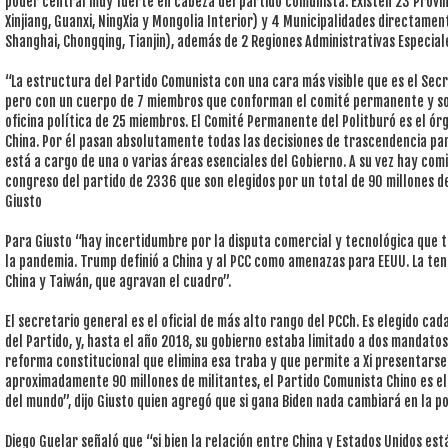
poder central muy fuerte en cabeza del partido comunista. Existen 23 Provi
Xinjiang, Guanxi, NingXia y Mongolia Interior) y 4 Municipalidades directament
Shanghai, Chongqing, Tianjin), además de 2 Regiones Administrativas Especia
“La estructura del Partido Comunista con una cara más visible que es el Secr
pero con un cuerpo de 7 miembros que conforman el comité permanente y so
oficina política de 25 miembros. El Comité Permanente del Politburó es el ór
China. Por él pasan absolutamente todas las decisiones de trascendencia par
está a cargo de una o varias áreas esenciales del Gobierno. A su vez hay co
congreso del partido de 2336 que son elegidos por un total de 90 millones de
Giusto
Para Giusto “hay incertidumbre por la disputa comercial y tecnológica que t
la pandemia. Trump definió a China y al PCC como amenazas para EEUU. La tens
China y Taiwán, que agravan el cuadro”.
El secretario general es el oficial de más alto rango del PCCh. Es elegido ca
del Partido, y, hasta el año 2018, su gobierno estaba limitado a dos mandatos
reforma constitucional que elimina esa traba y que permite a Xi presentarse
aproximadamente 90 millones de militantes, el Partido Comunista Chino es e
del mundo”, dijo Giusto quien agregó que si gana Biden nada cambiará en la po
Diego Guelar señaló que “si bien la relación entre China y Estados Unidos est