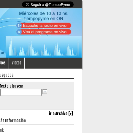
PIOS
VIDEOS
usqueda
Texto a buscar:
ir a Archivo [+]
ás Información
ink