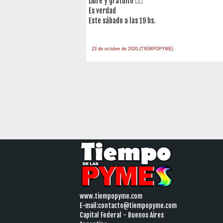
Libre y gratuito 👆🏻
Es verdad
Este sábado a las 19 hs.
23 de octubre de 2020.(TIEMPOPYME)
www.tiempopyme.com
E-mail:
contacto@tiempopyme.com
Capital Federal - Buenos Aires