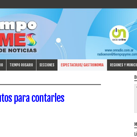
IO
TIEMPO ROSARIO
SECCIONES
ESPECTACULOS/ GASTRONOMIA
REGIONES Y MUNICI
B
tos para contarles
M
L