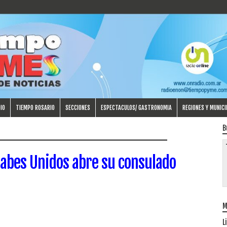
IO
TIEMPO ROSARIO
SECCIONES
ESPECTACULOS/ GASTRONOMIA
REGIONES Y MUNICI
B
abes Unidos abre su consulado
M
L