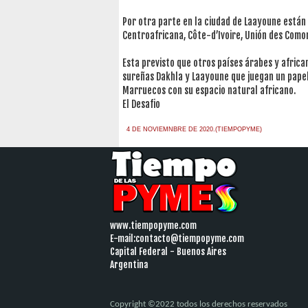
Por otra parte en la ciudad de Laayoune están
Centroafricana, Côte-d’Ivoire, Unión des Comor
Esta previsto que otros países árabes y africa
sureñas Dakhla y Laayoune que juegan un papel 
Marruecos con su espacio natural africano.
El Desafio
4 DE NOVIEMNBRE DE 2020.(TIEMPOPYME)
www.tiempopyme.com
E-mail:
contacto@tiempopyme.com
Capital Federal - Buenos Aires
Argentina
Copyright ©2022 todos los derechos reservados