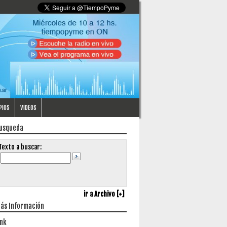
PIOS
VIDEOS
usqueda
Texto a buscar:
ir a Archivo [+]
ás Información
ink