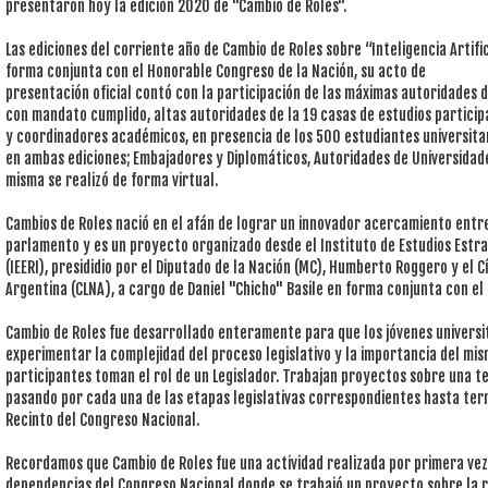
presentaron hoy la edición 2020 de "Cambio de Roles".
Las ediciones del corriente año de Cambio de Roles sobre “Inteligencia Artif
forma conjunta con el Honorable Congreso de la Nación, su acto de
presentación oficial contó con la participación de las máximas autoridades d
con mandato cumplido, altas autoridades de la 19 casas de estudios particip
y coordinadores académicos, en presencia de los 500 estudiantes universitar
en ambas ediciones; Embajadores y Diplomáticos, Autoridades de Universidade
misma se realizó de forma virtual.
Cambios de Roles nació en el afán de lograr un innovador acercamiento entr
parlamento y es un proyecto organizado desde el Instituto de Estudios Estr
(IEERI), presididio por el Diputado de la Nación (MC), Humberto Roggero y el C
Argentina (CLNA), a cargo de Daniel "Chicho" Basile en forma conjunta con el
Cambio de Roles fue desarrollado enteramente para que los jóvenes univers
experimentar la complejidad del proceso legislativo y la importancia del mis
participantes toman el rol de un Legislador. Trabajan proyectos sobre una 
pasando por cada una de las etapas legislativas correspondientes hasta ter
Recinto del Congreso Nacional.
Recordamos que Cambio de Roles fue una actividad realizada por primera vez e
dependencias del Congreso Nacional donde se trabajó un proyecto sobre la reg