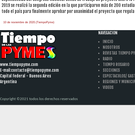
2019 se realizó la segunda edición en la que participaron más de 200 estudi
todo el país para finalmente aprobar por unanimidad el proyecto que regula 
10 de noviembre de 2020.(TiempoPyme)
NAVEGACION
INICIO
NOSOTROS
REVISTAS TIEMPO P
RADIO
www.tiempopyme.com
TIEMPO ROSARIO
E-mail:
contacto@tiempopyme.com
SECCIONES
Capital Federal - Buenos Aires
ESPECTACULOS/ GA
Argentina
REGIONES Y MUNICI
VIDEOS
Copyright ©2021 todos los derechos reservados