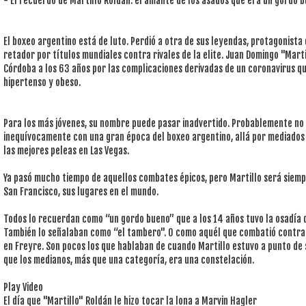
- El recuerdo de Martillo Roldán: el amante de los asados que era un gordo b
El boxeo argentino está de luto. Perdió a otra de sus leyendas, protagonista 
retador por títulos mundiales contra rivales de la elite. Juan Domingo "Mart
Córdoba a los 63 años por las complicaciones derivadas de un coronavirus qu
hipertenso y obeso.
Para los más jóvenes, su nombre puede pasar inadvertido. Probablemente no 
inequívocamente con una gran época del boxeo argentino, allá por mediados 
las mejores peleas en Las Vegas.
Ya pasó mucho tiempo de aquellos combates épicos, pero Martillo será siemp
San Francisco, sus lugares en el mundo.
Todos lo recuerdan como “un gordo bueno” que a los 14 años tuvo la osadía d
También lo señalaban como “el tambero". O como aquél que combatió contra
en Freyre. Son pocos los que hablaban de cuando Martillo estuvo a punto d
que los medianos, más que una categoría, era una constelación.
Play Video
El día que "Martillo" Roldán le hizo tocar la lona a Marvin Hagler