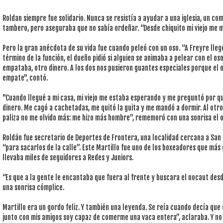
Roldan siempre fue solidario. Nunca se resistía a ayudar a una iglesia, un c
tambero, pero aseguraba que no sabía ordeñar. “Desde chiquito mi viejo me m
Pero la gran anécdota de su vida fue cuando peleó con un oso. “A Freyre llegó 
término de la función, el dueño pidió si alguien se animaba a pelear con el oso
empataba, otro dinero. A los dos nos pusieron guantes especiales porque el o
empate", contó.
"Cuando llegué a mi casa, mi viejo me estaba esperando y me preguntó por qu
dinero. Me cagó a cachetadas, me quitó la guita y me mandó a dormir. Al otr
paliza no me olvido más: me hizo más hombre”, rememoró con una sonrisa el o
Roldán fue secretario de Deportes de Frontera, una localidad cercana a San 
“para sacarlos de la calle”. Este Martillo fue uno de los boxeadores que má
llevaba miles de seguidores a Redes y Juniors.
“Es que a la gente le encantaba que fuera al frente y buscara el nocaut des
una sonrisa cómplice.
Martillo era un gordo feliz. Y también una leyenda. Se reía cuando decía qu
junto con mis amigos soy capaz de comerme una vaca entera”, aclaraba. Y no