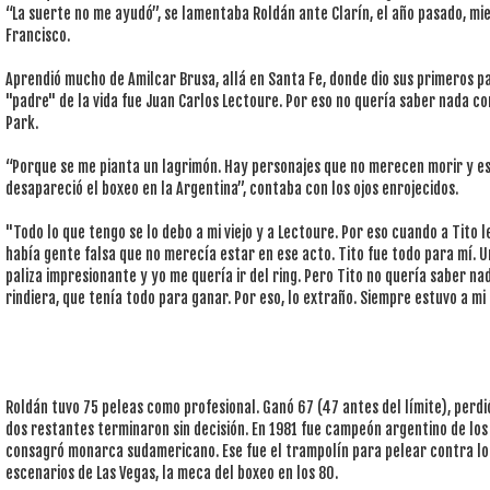
“La suerte no me ayudó”, se lamentaba Roldán ante Clarín, el año pasado, mi
Francisco.
Aprendió mucho de Amilcar Brusa, allá en Santa Fe, donde dio sus primeros p
"padre" de la vida fue Juan Carlos Lectoure. Por eso no quería saber nada co
Park.
“Porque se me pianta un lagrimón. Hay personajes que no merecen morir y es
desapareció el boxeo en la Argentina”, contaba con los ojos enrojecidos.
"Todo lo que tengo se lo debo a mi viejo y a Lectoure. Por eso cuando a Tito l
había gente falsa que no merecía estar en ese acto. Tito fue todo para mí. 
paliza impresionante y yo me quería ir del ring. Pero Tito no quería saber na
rindiera, que tenía todo para ganar. Por eso, lo extraño. Siempre estuvo a mi 
Roldán tuvo 75 peleas como profesional. Ganó 67 (47 antes del límite), perdi
dos restantes terminaron sin decisión. En 1981 fue campeón argentino de lo
consagró monarca sudamericano. Ese fue el trampolín para pelear contra lo
escenarios de Las Vegas, la meca del boxeo en los 80.