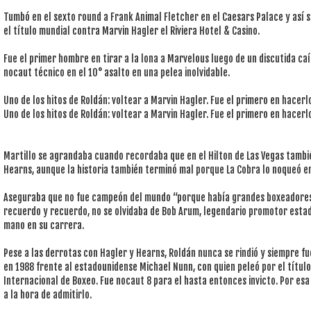
Tumbó en el sexto round a Frank Animal Fletcher en el Caesars Palace y así 
el título mundial contra Marvin Hagler el Riviera Hotel & Casino.
Fue el primer hombre en tirar a la lona a Marvelous luego de un discutida ca
nocaut técnico en el 10° asalto en una pelea inolvidable.
Uno de los hitos de Roldán: voltear a Marvin Hagler. Fue el primero en hacerl
Uno de los hitos de Roldán: voltear a Marvin Hagler. Fue el primero en hacerl
Martillo se agrandaba cuando recordaba que en el Hilton de Las Vegas tambié
Hearns, aunque la historia también terminó mal porque La Cobra lo noqueó en
Aseguraba que no fue campeón del mundo “porque había grandes boxeadores y
recuerdo y recuerdo, no se olvidaba de Bob Arum, legendario promotor estad
mano en su carrera.
Pese a las derrotas con Hagler y Hearns, Roldán nunca se rindió y siempre fue
en 1988 frente al estadounidense Michael Nunn, con quien peleó por el título
Internacional de Boxeo. Fue nocaut 8 para el hasta entonces invicto. Por esa 
a la hora de admitirlo.