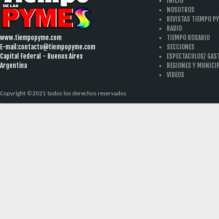
INICIO
NOSOTROS
REVISTAS TIEMPO P
RADIO
www.tiempopyme.com
TIEMPO ROSARIO
E-mail:
contacto@tiempopyme.com
SECCIONES
Capital Federal - Buenos Aires
ESPECTACULOS/ GA
Argentina
REGIONES Y MUNICI
VIDEOS
Copyright ©2021 todos los derechos reservados