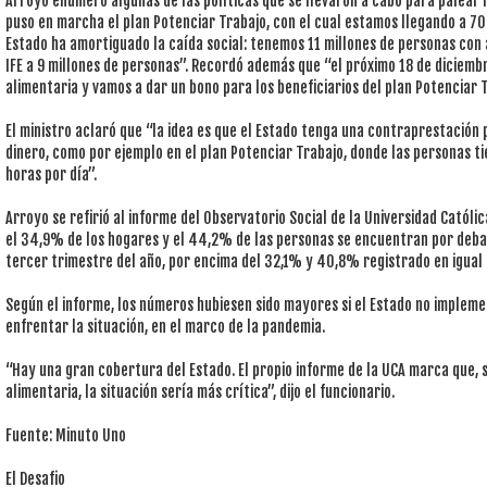
Arroyo enumeró algunas de las políticas que se llevaron a cabo para palear l
puso en marcha el plan Potenciar Trabajo, con el cual estamos llegando a 7
Estado ha amortiguado la caída social: tenemos 11 millones de personas con 
IFE a 9 millones de personas”. Recordó además que “el próximo 18 de diciemb
alimentaria y vamos a dar un bono para los beneficiarios del plan Potenciar T
El ministro aclaró que “la idea es que el Estado tenga una contraprestación
dinero, como por ejemplo en el plan Potenciar Trabajo, donde las personas t
horas por día”.
Arroyo se refirió al informe del Observatorio Social de la Universidad Católi
el 34,9% de los hogares y el 44,2% de las personas se encuentran por debajo
tercer trimestre del año, por encima del 32,1% y 40,8% registrado en igual
Según el informe, los números hubiesen sido mayores si el Estado no imple
enfrentar la situación, en el marco de la pandemia.
“Hay una gran cobertura del Estado. El propio informe de la UCA marca que, si
alimentaria, la situación sería más crítica”, dijo el funcionario.
Fuente: Minuto Uno
El Desafio