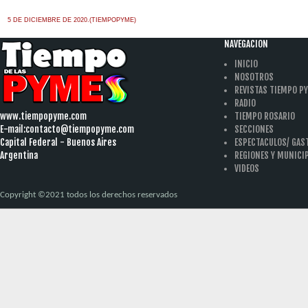
5 DE DICIEMBRE DE 2020.(TIEMPOPYME)
NAVEGACION
INICIO
NOSOTROS
REVISTAS TIEMPO P
RADIO
www.tiempopyme.com
TIEMPO ROSARIO
E-mail:
contacto@tiempopyme.com
SECCIONES
Capital Federal - Buenos Aires
ESPECTACULOS/ GA
Argentina
REGIONES Y MUNICI
VIDEOS
Copyright ©2021 todos los derechos reservados