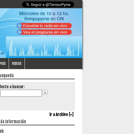
PIOS
VIDEOS
usqueda
Texto a buscar:
ir a Archivo [+]
ás Información
ink