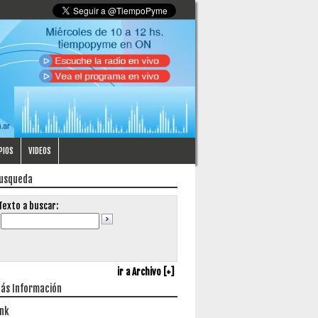
PIOS
VIDEOS
usqueda
Texto a buscar:
ir a Archivo [+]
ás Información
ink