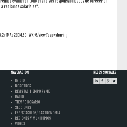
 gremios evadieron todo el año sus responsabilidades de ofrecer un
 a reclamos salariales”.
_Pjk2rfMAu2EDMZ9lIWKr6/view?usp=sharing
NAVEGACION
REDES SOCIALES
INICIO
NOSOTROS
REVISTAS TIEMPO PYME
RADIO
TIEMPO ROSARIO
SECCIONES
ESPECTACULOS/ GASTRONOMIA
REGIONES Y MUNICIPIOS
VIDEOS