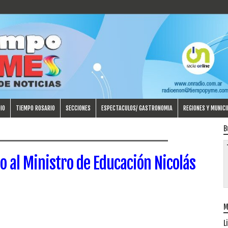
IO
TIEMPO ROSARIO
SECCIONES
ESPECTACULOS/ GASTRONOMIA
REGIONES Y MUNICI
B
ico al Ministro de Educación Nicolás
M
L