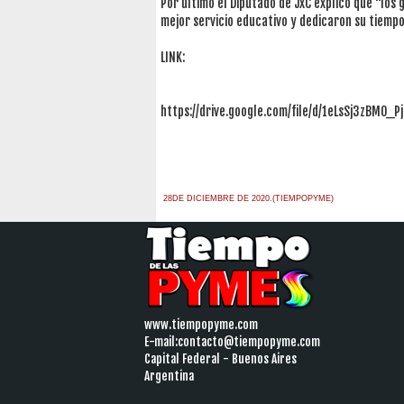
Por último el Diputado de JxC explicó que “los
mejor servicio educativo y dedicaron su tiempo
LINK:
https://drive.google.com/file/d/1eLsSj3zBMO
28DE DICIEMBRE DE 2020.(TIEMPOPYME)
www.tiempopyme.com
E-mail:
contacto@tiempopyme.com
Capital Federal - Buenos Aires
Argentina