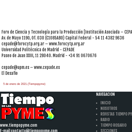
Foro de Ciencia y Tecnología para la Producción [Institución Asociada – CEP
Av. de Mayo 1190, Of. 030 (C1085ABO) Capital Federal - 54 11 4382 9636
cepade@forocytp.org.ar
– www.forocytp.org.ar
Universidad Politécnica de Madrid - CEPADE
Paseo de Juan XXIII, 11 28040. Madrid - +34 91 0670676
cepade@upm.es
– www.cepade.es
El Desafio
5 de enero de 2021.(Tiempopyme)
NAVEGACION
INICIO
NOSOTROS
REVISTAS TIEMPO P
RADIO
www.tiempopyme.com
TIEMPO ROSARIO
E-mail:
contacto@tiempopyme.com
SECCIONES