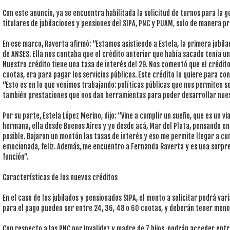
Con este anuncio, ya se encuentra habilitada la solicitud de turnos para la 
titulares de jubilaciones y pensiones del SIPA, PNC y PUAM, solo de manera pre
En ese marco, Raverta afirmó: “Estamos asistiendo a Estela, la primera jubila
de ANSES. Ella nos contaba que el crédito anterior que había sacado tenía un
Nuestro crédito tiene una tasa de interés del 29. Nos comentó que el crédito
cuotas, era para pagar los servicios públicos. Este crédito lo quiere para co
“Esto es en lo que venimos trabajando: políticas públicas que nos permiten s
también prestaciones que nos dan herramientas para poder desarrollar nue
Por su parte, Estela López Merino, dijo: “Vine a cumplir un sueño, que es un 
hermana, ella desde Buenos Aires y yo desde acá, Mar del Plata, pensando en e
posible. Bajaron un montón las tasas de interés y eso me permite llegar a cum
emocionada, feliz. Además, me encuentro a Fernanda Raverta y es una sorpre
función”.
Características de los nuevos créditos
En el caso de los jubilados y pensionados SIPA, el monto a solicitar podrá va
para el pago pueden ser entre 24, 36, 48 o 60 cuotas, y deberán tener menos
Con respecto a las PNC por Invalidez y madre de 7 hijos, podrán acceder ent