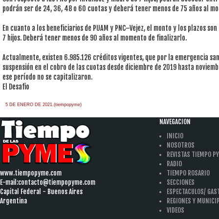
podrán ser de 24, 36, 48 o 60 cuotas y deberá tener menos de 75 años al mom
En cuanto a los beneficiarios de PUAM y PNC–Vejez, el monto y los plazos son 
7 hijos. Deberá tener menos de 90 años al momento de finalizarlo.
Actualmente, existen 6.985.126 créditos vigentes, que por la emergencia sani
suspensión en el cobro de las cuotas desde diciembre de 2019 hasta noviemb
ese período no se capitalizaron.
El Desafio
5 DE ENERO DE 2021.(tiempopyme)
NAVEGACION
INICIO
NOSOTROS
REVISTAS TIEMPO P
RADIO
www.tiempopyme.com
TIEMPO ROSARIO
E-mail:
contacto@tiempopyme.com
SECCIONES
Capital Federal - Buenos Aires
ESPECTACULOS/ GA
Argentina
REGIONES Y MUNICI
VIDEOS