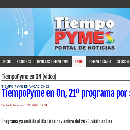
INICIO
NOSOTROS
REVISTAS TIEMPO PYME
RADIO
TIEMPO ROSARIO
SECCIONE
TiempoPyme en ON (video)
TIEMPO PYME EN VACACIONES
TiempoPyme en On, 21º programa por
Fecha Publicación: 13/01/2021 17:34
Programa ya emitido el dia 18 de noviembre del 2020, véalo on line