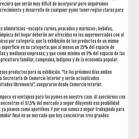
areciera que serán muy difícil de incorporar pero seguiremos
 crecimiento y desarrollo de cualquier pyme tener reglas claras para
s alimenticios -excepto carnes, pescados y mariscos-, bebidas,
 limpieza del hogar deberán ser ofrecidos en los supermercados con al
cos por categoría; que la exhibición de los productos de un mismo
superficie en su categoría; que al menos un 25% del espacio de
ñas y medianas empresas; y que como mínimo un 5% del espacio de las
ricultura familiar, campesina, indígena y de la economía popular.
os productos para su exhibición. "En los próximos días ambos
la Secretaría de Comercio Interior y serán actualizados
ltados libremente", aseguraron desde Comercio Interior.
ampoco es ventajosa para las pymes en nuestro caso. Al asociarnos con
concentran el 97,5% del mercado a seguir diluyendo esa posibilidad
 ya poseen como aperitivos. Y por eso vamos a seguir trabajando para
umidor final en un mercado que hoy concentran tres grandes