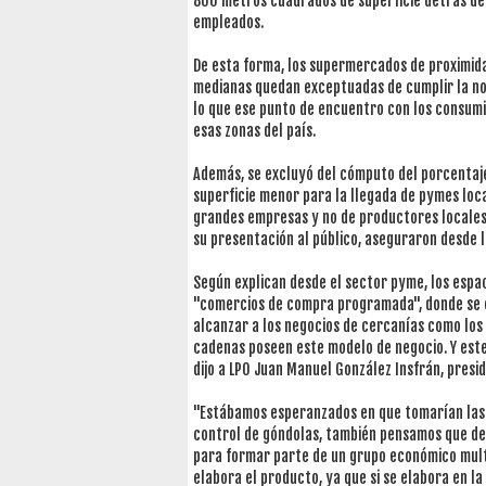
800 metros cuadrados de superficie detrás de l
empleados.
De esta forma, los supermercados de proximida
medianas quedan exceptuadas de cumplir la n
lo que ese punto de encuentro con los consumi
esas zonas del país.
Además, se excluyó del cómputo del porcentaje
superficie menor para la llegada de pymes loc
grandes empresas y no de productores locales
su presentación al público, aseguraron desde l
Según explican desde el sector pyme, los esp
"comercios de compra programada", donde se c
alcanzar a los negocios de cercanías como los
cadenas poseen este modelo de negocio. Y este
dijo a LPO Juan Manuel González Insfrán, pres
"Estábamos esperanzados en que tomarían las
control de góndolas, también pensamos que de
para formar parte de un grupo económico mult
elabora el producto, ya que si se elabora en l