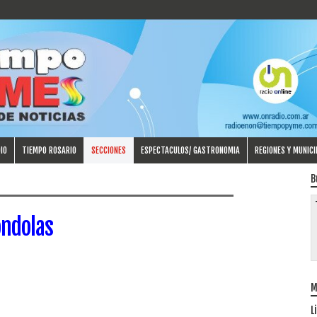
IO
TIEMPO ROSARIO
SECCIONES
ESPECTACULOS/ GASTRONOMIA
REGIONES Y MUNICI
B
óndolas
M
L