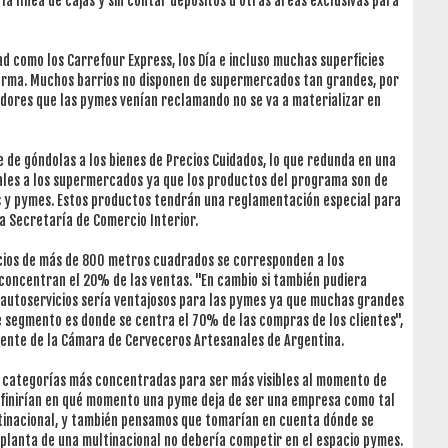
a línea de cajas y sin contar depósitos u otras áreas exclusivas para
d como los Carrefour Express, los Día e incluso muchas superficies
orma. Muchos barrios no disponen de supermercados tan grandes, por
dores que las pymes venían reclamando no se va a materializar en
 de góndolas a los bienes de Precios Cuidados, lo que redunda en una
ales a los supermercados ya que los productos del programa son de
 y pymes. Estos productos tendrán una reglamentación especial para
a Secretaría de Comercio Interior.
acios de más de 800 metros cuadrados se corresponden a los
oncentran el 20% de las ventas. "En cambio si también pudiera
 autoservicios sería ventajosos para las pymes ya que muchas grandes
 segmento es donde se centra el 70% de las compras de los clientes",
idente de la Cámara de Cerveceros Artesanales de Argentina.
 categorías más concentradas para ser más visibles al momento de
finirían en qué momento una pyme deja de ser una empresa como tal
inacional, y también pensamos que tomarían en cuenta dónde se
a planta de una multinacional no debería competir en el espacio pymes.