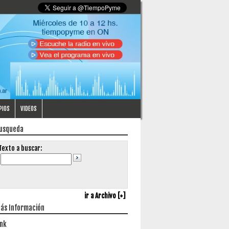
PIOS
VIDEOS
usqueda
Texto a buscar:
ir a Archivo [+]
ás Información
ink