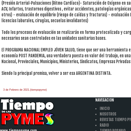
(Presión Arterial-Pulsaciones (Ritmo Cardíaco)- Saturación de Oxígeno en sa
ACV, Infartos, trastornos digestivos , evitar accidentes, patologías orgánic
otros) - evaluación de equilibrio (riesgo de caídas y fracturas) - evaluación 
licencias laburales, cirugías, secuelas invalidantes)
Todo los procesos de evaluación se realizarán en forma protocolizada y car
necesarios sean controlados en las unidades sanitarias bases.
El PROGRAMA NACIONAL EMPLEO JÓVEN SALUD, tiene que ser una herramienta ese
economía POST PANDEMIA, una verdadera puesta en valor del trabajo, en una 
Nacional, Provinciales, Municipios, Ministerios, Sindicatos, Empresas Privadas 
Siendo la principal premisa, volver a ser esa ARGENTINA DISTINTA.
3 de Febrero de 2021.(tiempopyme)
NAVEGACION
INICIO
NOSOTROS
REVISTAS TIEMPO P
RADIO
www.tiempopyme.com
TIEMPO ROSARIO