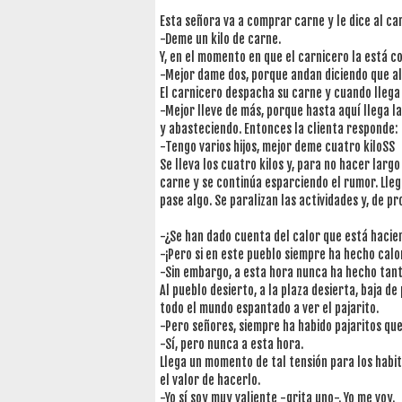
Esta señora va a comprar carne y le dice al ca
-Deme un kilo de carne.
Y, en el momento en que el carnicero la está co
-Mejor dame dos, porque andan diciendo que al
El carnicero despacha su carne y cuando llega
-Mejor lleve de más, porque hasta aquí llega l
y abasteciendo. Entonces la clienta responde:
-Tengo varios hijos, mejor deme cuatro kiloSS
Se lleva los cuatro kilos y, para no hacer larg
carne y se continúa esparciendo el rumor. Lle
pase algo. Se paralizan las actividades y, de pro
-¿Se han dado cuenta del calor que está hacie
-¡Pero si en este pueblo siempre ha hecho calo
-Sin embargo, a esta hora nunca ha hecho tant
Al pueblo desierto, a la plaza desierta, baja de 
todo el mundo espantado a ver el pajarito.
-Pero señores, siempre ha habido pajaritos que
-Sí, pero nunca a esta hora.
Llega un momento de tal tensión para los habi
el valor de hacerlo.
-Yo sí soy muy valiente -grita uno-. Yo me voy.