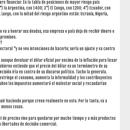
ere financiar. En la tabla de posiciones de mayor riesgo país
°) la Argentina, con 1400; 3°) El Congo, con 1200; 4°) Ecuador, con
 Luego, con la mitad del riesgo argentino están: Ucrania, Nigeria,
o va a honrar sus deudas, esa empresa o país deja de recibir dinero o
mpromisos.
t?
ectoral "y no veo intenciones de hacerlo; sería un ajuste y va contra
 aunque devaluar el dólar oficial por encima de la inflación para licuar
Gobierno entiende que el precio del dólar es un termómetro de su
ecisión iría en contra de su discurso político. Tacho la generala.
estringe el consumo, aumenta la informalidad y los contribuyentes
i suben los impuestos aumentará el malestar social y recaudarían
eguir haciendo porque creen realmente en esto. Por lo tanto, va a
 menos cosas.
rol de precios vino para quedarse por mucho tiempo y a más productos
 libertades de decisión comercial.