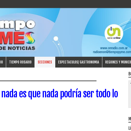
IO
TIEMPO ROSARIO
SECCIONES
ESPECTACULOS/ GASTRONOMIA
REGIONES Y MUNICI
B
 nada es que nada podría ser todo lo
M
L