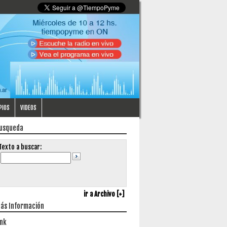
PIOS
VIDEOS
usqueda
Texto a buscar:
ir a Archivo [+]
ás Información
ink