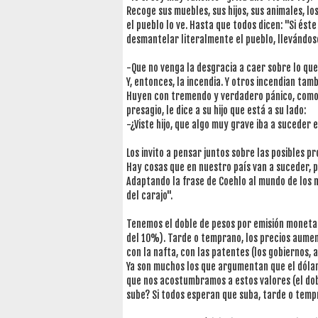
Recoge sus muebles, sus hijos, sus animales, l
el pueblo lo ve. Hasta que todos dicen: "Si és
desmantelar literalmente el pueblo, llevándose
-Que no venga la desgracia a caer sobre lo qu
Y, entonces, la incendia. Y otros incendian tam
Huyen con tremendo y verdadero pánico, como e
presagio, le dice a su hijo que está a su lado:
-¿Viste hijo, que algo muy grave iba a suceder 
Los invito a pensar juntos sobre las posibles 
Hay cosas que en nuestro país van a suceder,
Adaptando la frase de Coehlo al mundo de los m
del carajo".
Tenemos el doble de pesos por emisión monetar
del 10%). Tarde o temprano, los precios aument
con la nafta, con las patentes (los gobiernos,
Ya son muchos los que argumentan que el dólar 
que nos acostumbramos a estos valores (el dob
sube? Si todos esperan que suba, tarde o tempr