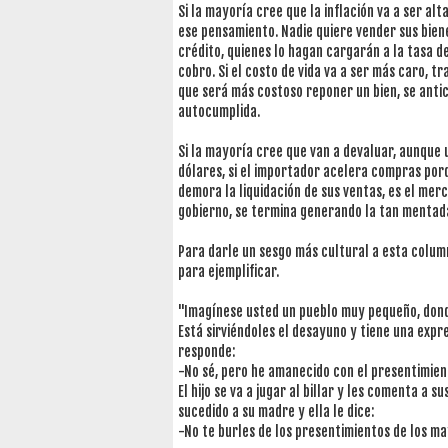
Si la mayoría cree que la inflación va a ser al
ese pensamiento. Nadie quiere vender sus bienes
crédito, quienes lo hagan cargarán a la tasa de
cobro. Si el costo de vida va a ser más caro, t
que será más costoso reponer un bien, se anti
autocumplida.
Si la mayoría cree que van a devaluar, aunque u
dólares, si el importador acelera compras porq
demora la liquidación de sus ventas, es el mer
gobierno, se termina generando la tan mentad
Para darle un sesgo más cultural a esta colu
para ejemplificar.
"Imagínese usted un pueblo muy pequeño, donde
Está sirviéndoles el desayuno y tiene una expre
responde:
-No sé, pero he amanecido con el presentimien
El hijo se va a jugar al billar y les comenta a
sucedido a su madre y ella le dice:
-No te burles de los presentimientos de los 