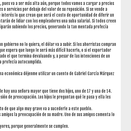
ta, pues va a ser más alta aún, porque todos vamos a cargar a precios
 o servicios por debajo del valor de su reposición. Si se vende a
 interés lo que crean que será el costo de oportunidad de diferir un
ratarán de lidiar con los empleadores una suba salarial. Si todos creen
ciparán subiendo los precios, generando la tan mentada profecía
n gobierno no lo quiera, el dólar va a subir. Si los ahorristas compran
ue espera que luego le será más difícil hacerlo, o si el exportador
cado el que termina devaluando y, a pesar de las intenciones de un
a profecía autocumplida.
mna económica déjenme utilizar un cuento de Gabriel García Márquez
 hay una señora mayor que tiene dos hijos, uno de 17 y una de 14.
sión de preocupación. Los hijos le preguntan qué le pasa y ella les
to de que algo muy grave va a sucederle a este pueblo.
 sus amigos la preocupación de su madre. Uno de sus amigos comenta lo
mayores, porque generalmente se cumplen.