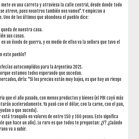
os mete en una carreta y atraviesa la calle central, desde donde todo
te se atreve, pues nosotros también nos vamos". Y empiezan a
. Uno de los últimos que abandona el pueblo dice:
e queda de nuestra casa.
bién sus casas.
n un éxodo de guerra, y en medio de ellos va la señora que tuvo el
en este pueblo?
profecías autocumplidas para la Argentina 2021.
 porque estamos todos esperando que sucedan.
ercados, diría: "Si los precios están muy bajos, es que hay un riesgo
ia que el año pasado, con menos productos y bienes (el PBI cayó más
arán aceleradamente. Ya pasó con el dólar, con la carne, con el pan,
 ayudan a que suceda).
está tranquilo en valores de entre 150 y 160 pesos. Esto significa
le que hace un año). Lo raro es que todos te preguntan: ¿Y? ¿Cuándo
ano va a subir.