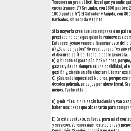
Tenemos un gran déficit fiscal que ya nadie qui
encontramos: 1°) Sri Lanka, con 1800 puntos; 2
1000 puntos; 5°) El Salvador y Angola, con 800.
Barbados, Bielorrusia y Egipto.
Si la mayoría cree que una empresa o un país n
prestado no consigue quien le renueve sus co
Entonces, ¿cómo vamos a financiar este défici
A) ¿Bajando gastos? No creo, porque "es año el
el discurso político. Tacho la doble generala.
B) ¿Licuando el gasto público? No creo, porque,
gastos y deuda siempre es una posibilidad, el 
gestión y, siendo un año electoral, tomar esa d
C) ¿Subiendo impuestos? No creo, porque eso r
deciden judicializar pagos por abuso fiscal. S
menos. Tacho el full.
D) ¿Emitir? Es lo que están haciendo y van a s
haber más pesos que alcanzarán para comprar
E) En este contexto, señores, para mí el cont
y servicios. Veremos más restricciones y menos
Conclusión: Si podés, ahorrá y no gastes.