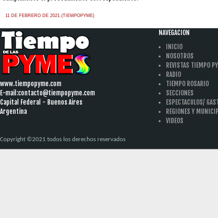
11 DE FEBRERO DE 2021.(TIEMPOPYME)
NAVEGACION
INICIO
NOSOTROS
REVISTAS TIEMPO P
RADIO
www.tiempopyme.com
TIEMPO ROSARIO
E-mail:
contacto@tiempopyme.com
SECCIONES
Capital Federal - Buenos Aires
ESPECTACULOS/ GA
Argentina
REGIONES Y MUNICI
VIDEOS
Copyright ©2021 todos los derechos reservados