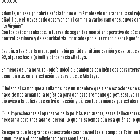
000.000.
Además, un testigo habría señalado que el miércoles vio un tractor Casel roj
añadió que el jueves pudo observar en el camino a varios camiones, cuyos c
“La Virginia”.
Con los datos recabados, la fuerza de seguridad montó un operativo de búsq
control caminero y de seguridad vial montados por el territorio santiagueño
Ese día, a las 5 de la madrugada habia partido el último camión y casi todos 
92, algunos hacia Quimilí y otros hacia Añatuya.
En menos de una hora, la Policía ubicó a 5 camiones con idénticas caracterís
denunciante, en una estación de servicios de Añatuya.
“Lindero al campo que alquilamos, hay un ingeniero que tiene estaciones de 
hace tiempo armando la logística para dar este tremendo golpe”, sostuvo el
dio aviso a la policía que entró en acción y dio con los camiones que estaban 
“Fue impresionante el operativo de la policía. Por suerte, estos delincuente
necesaria para trasladar el cereal. Lo que no sabemos aún es a quién se lo q
Se espera que los granos secuestrados sean devueltos al campo de Faint en 
cumplimente el procedimiento correspondiente.