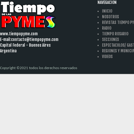
NAVEGACION
INICIO
NOSOTROS
REVISTAS TIEMPO P
RADIO
www.tiempopyme.com
TIEMPO ROSARIO
E-mail:
contacto@tiempopyme.com
SECCIONES
Capital Federal - Buenos Aires
ESPECTACULOS/ GA
Argentina
REGIONES Y MUNICI
VIDEOS
Copyright ©2021 todos los derechos reservados