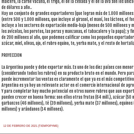
maicero, la carne vacuna, el trigo, el de la cebada y el de la uva son los úni
de dólares a año..
Hay un conjunto de grandes exportadores (que logran más de 1.000 millones
(entre 500 y 1.000 millones, que incluye al girasol, el maní, los lácteos, el fo
incluye a los sectores de exportación media-baja (menos de 500 millones y m
los avícolas, los porotos, las peras y manzanas, el tabacalero y la papa); y
de 200 millones al año, que podemos calificar como los pequeños exportadore
azúcar, miel, olivas, ajo, el rubro equino, te, yerba mate, y el resto de hortal
PROYECCION
La Argentina puede y debe exportar más. Es uno de los diez países con menor
(considerando todos los rubros) en su producto bruto en el mundo. Pero para
puede incrementar las ventas es claramente el que ya es el más competitivo 
Argentina es ya hoy un relevante actor en el comercio internacional de agr
Y para completar hay mucho potencial en otros nueve rubros que aun export
pueden crecer en buena forma: son ellos otras frutas (64 mill.), azúcar (50 mi
garbanzos (46 millones), té (39 millones), yerba mate (37 millones), equinos (
millones) y arándanos (14 millones).
12 DE FEBRERO DE 2021.(TIEMPOPYME)