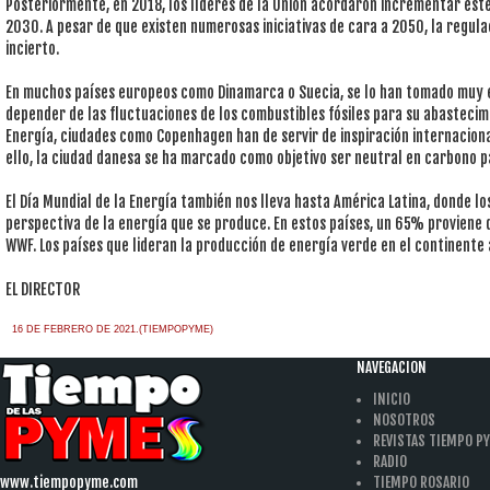
Posteriormente, en 2018, los líderes de la Unión acordaron incrementar est
2030. A pesar de que existen numerosas iniciativas de cara a 2050, la regul
incierto.
En muchos países europeos como Dinamarca o Suecia, se lo han tomado muy en
depender de las fluctuaciones de los combustibles fósiles para su abastecimi
Energía, ciudades como Copenhagen han de servir de inspiración internaciona
ello, la ciudad danesa se ha marcado como objetivo ser neutral en carbono p
El Día Mundial de la Energía también nos lleva hasta América Latina, donde lo
perspectiva de la energía que se produce. En estos países, un 65% proviene 
WWF. Los países que lideran la producción de energía verde en el continente 
EL DIRECTOR
16 DE FEBRERO DE 2021.(TIEMPOPYME)
NAVEGACION
INICIO
NOSOTROS
REVISTAS TIEMPO P
RADIO
www.tiempopyme.com
TIEMPO ROSARIO