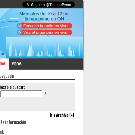
PIOS
VIDEOS
usqueda
Texto a buscar:
ir a Archivo [+]
ás Información
ink