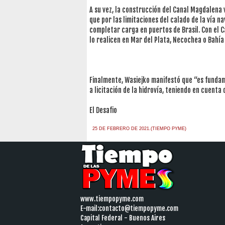
A su vez, la construcción del Canal Magdalena 
que por las limitaciones del calado de la vía n
completar carga en puertos de Brasil. Con el C
lo realicen en Mar del Plata, Necochea o Bahía
Finalmente, Wasiejko manifestó que “es fundam
a licitación de la hidrovía, teniendo en cuenta
El Desafio
25 DE FEBRERO DE 2021.(TIEMPO PYME)
www.tiempopyme.com
E-mail:
contacto@tiempopyme.com
Capital Federal - Buenos Aires