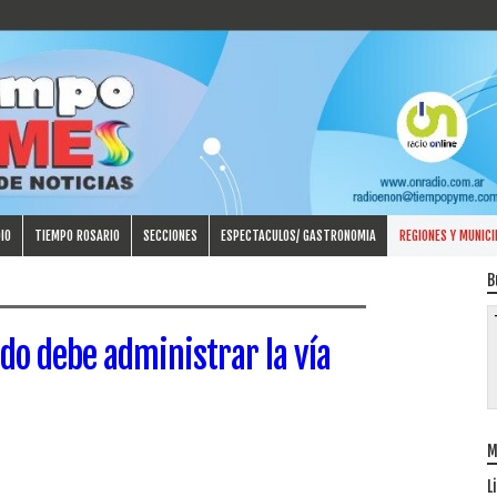
IO
TIEMPO ROSARIO
SECCIONES
ESPECTACULOS/ GASTRONOMIA
REGIONES Y MUNICI
B
ado debe administrar la vía
M
L