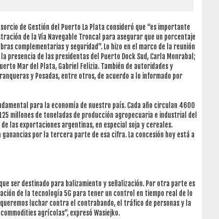
nsorcio de Gestión del Puerto La Plata consideró que “es importante
istración de la Vía Navegable Troncal para asegurar que un porcentaje
 obras complementarias y seguridad”. Lo hizo en el marco de la reunión
la presencia de las presidentas del Puerto Dock Sud, Carla Monrabal;
Puerto Mar del Plata, Gabriel Felizia. También de autoridades y
rranqueras y Posadas, entre otros, de acuerdo a lo informado por
undamental para la economía de nuestro país. Cada año circulan 4600
25 millones de toneladas de producción agropecuaria e industrial del
e las exportaciones argentinas, en especial soja y cereales.
 ganancias por la tercera parte de esa cifra. La concesión hoy está a
que ser destinado para balizamiento y señalización. Por otra parte es
ación de la tecnología 5G para tener un control en tiempo real de lo
io queremos luchar contra el contrabando, el tráfico de personas y la
 commodities agrícolas”, expresó Wasiejko.