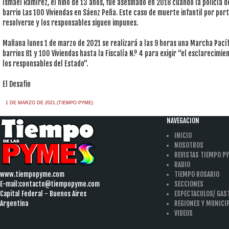
Ismael Ramírez, el niño de 13 años, fue asesinado en 2018 cuando la policía 
barrio Las 100 Viviendas en Sáenz Peña. Este caso de muerte infantil por port
resolverse y los responsables siguen impunes.
Mañana lunes 1 de marzo de 2021 se realizará a las 9 horas una Marcha Pac
barrios 81 y 100 Viviendas hasta la Fiscalía N.º 4 para exigir “el esclarecimie
los responsables del Estado”.
El Desafio
1 DE MARZO DE 2021.(TIEMPO PYME)
NAVEGACION
INICIO
NOSOTROS
REVISTAS TIEMPO P
RADIO
www.tiempopyme.com
TIEMPO ROSARIO
E-mail:
contacto@tiempopyme.com
SECCIONES
Capital Federal - Buenos Aires
ESPECTACULOS/ GA
Argentina
REGIONES Y MUNICI
VIDEOS