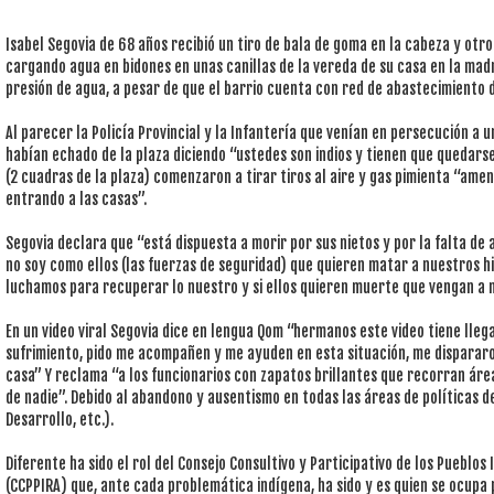
Isabel Segovia de 68 años recibió un tiro de bala de goma en la cabeza y otro 
cargando agua en bidones en unas canillas de la vereda de su casa en la mad
presión de agua, a pesar de que el barrio cuenta con red de abastecimiento d
Al parecer la Policía Provincial y la Infantería que venían en persecución a 
habían echado de la plaza diciendo “ustedes son indios y tienen que quedarse
(2 cuadras de la plaza) comenzaron a tirar tiros al aire y gas pimienta “ame
entrando a las casas”.
Segovia declara que “está dispuesta a morir por sus nietos y por la falta de
no soy como ellos (las fuerzas de seguridad) que quieren matar a nuestros hi
luchamos para recuperar lo nuestro y si ellos quieren muerte que vengan a
En un video viral Segovia dice en lengua Qom “hermanos este video tiene lleg
sufrimiento, pido me acompañen y me ayuden en esta situación, me dispararo
casa” Y reclama “a los funcionarios con zapatos brillantes que recorran área
de nadie”. Debido al abandono y ausentismo en todas las áreas de políticas de 
Desarrollo, etc.).
Diferente ha sido el rol del Consejo Consultivo y Participativo de los Pueblos
(CCPPIRA) que, ante cada problemática indígena, ha sido y es quien se ocupa p