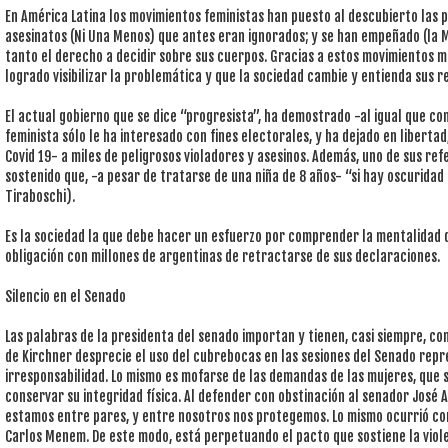
En América Latina los movimientos feministas han puesto al descubierto las p
asesinatos (Ni Una Menos) que antes eran ignorados; y se han empeñado (la 
tanto el derecho a decidir sobre sus cuerpos. Gracias a estos movimientos m
logrado visibilizar la problemática y que la sociedad cambie y entienda sus r
El actual gobierno que se dice “progresista”, ha demostrado -al igual que co
feminista sólo le ha interesado con fines electorales, y ha dejado en liberta
Covid 19- a miles de peligrosos violadores y asesinos. Además, uno de sus refe
sostenido que, -a pesar de tratarse de una niña de 8 años- “si hay oscuridad 
Tiraboschi).
Es la sociedad la que debe hacer un esfuerzo por comprender la mentalidad d
obligación con millones de argentinas de retractarse de sus declaraciones.
Silencio en el Senado
Las palabras de la presidenta del senado importan y tienen, casi siempre, co
de Kirchner desprecie el uso del cubrebocas en las sesiones del Senado rep
irresponsabilidad. Lo mismo es mofarse de las demandas de las mujeres, que s
conservar su integridad física. Al defender con obstinación al senador José A
estamos entre pares, y entre nosotros nos protegemos. Lo mismo ocurrió co
Carlos Menem. De este modo, está perpetuando el pacto que sostiene la viol