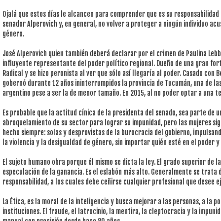
Ojalá que estos días le alcancen para comprender que es su responsabilidad 
senador Alperovich y, en general, no volver a proteger a ningún individuo acu
género.
José Alperovich quien también deberá declarar por el crimen de Paulina Lebb
influyente representante del poder político regional. Dueño de una gran fort
Radical y se hizo peronista al ver que sólo así llegaría al poder. Casado con B
gobernó durante 12 años ininterrumpidos la provincia de Tucumán, una de la
argentino pese a ser la de menor tamaño. En 2015, al no poder optar a una t
Es probable que la actitud cínica de la presidenta del senado, sea parte de u
abroquelamiento de su sector para lograr su impunidad, pero las mujeres sig
hecho siempre: solas y desprovistas de la burocracia del gobierno, impulsan
la violencia y la desigualdad de género, sin importar quién esté en el poder 
El sujeto humano obra porque él mismo se dicta la ley. El grado superior de la É
especulación de la ganancia. Es el eslabón más alto. Generalmente se trata 
responsabilidad, a los cuales debe ceñirse cualquier profesional que desee 
La Ética, es la moral de la inteligencia y busca mejorar a las personas, a la 
instituciones. El fraude, el latrocinio, la mentira, la cleptocracia y la impun