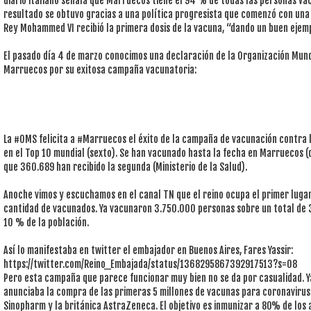
diario italiano señala que Marruecos tiene el 94 % de todas las personas v
resultado se obtuvo gracias a una política progresista que comenzó con una 
Rey Mohammed VI recibió la primera dosis de la vacuna, “dando un buen ejempl
El pasado día 4 de marzo conocimos una declaración de la Organización Mundi
Marruecos por su exitosa campaña vacunatoria:
La #OMS felicita a #Marruecos el éxito de la campaña de vacunación contra
en el Top 10 mundial (sexto). Se han vacunado hasta la fecha en Marruecos (
que 360.689 han recibido la segunda (Ministerio de la Salud).
Anoche vimos y escuchamos en el canal TN que el reino ocupa el primer lugar 
cantidad de vacunados. Ya vacunaron 3.750.000 personas sobre un total de 
10 % de la población.
Así lo manifestaba en twitter el embajador en Buenos Aires, Fares Yassir:
https://twitter.com/Reino_Embajada/status/1368295867392917513?s=08
Pero esta campaña que parece funcionar muy bien no se da por casualidad. Ya
anunciaba la compra de las primeras 5 millones de vacunas para coronavirus 
Sinopharm y la británica AstraZeneca. El objetivo es inmunizar a 80% de los a