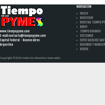
NAVEGACION
INICIO
NOSOTROS
REVISTAS TIEMPO P
RADIO
www.tiempopyme.com
TIEMPO ROSARIO
E-mail:
contacto@tiempopyme.com
SECCIONES
Capital Federal - Buenos Aires
ESPECTACULOS/ GA
Argentina
REGIONES Y MUNICI
VIDEOS
Copyright ©2022 todos los derechos reservados