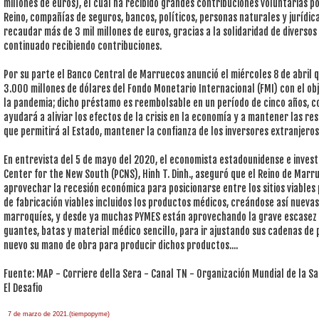
millones de euros), el cual ha recibido grandes contribuciones voluntarias p
Reino, compañías de seguros, bancos, políticos, personas naturales y jurídic
recaudar más de 3 mil millones de euros, gracias a la solidaridad de diverso
continuado recibiendo contribuciones.
Por su parte el Banco Central de Marruecos anunció el miércoles 8 de abril
3.000 millones de dólares del Fondo Monetario Internacional (FMI) con el ob
la pandemia; dicho préstamo es reembolsable en un período de cinco años, c
ayudará a aliviar los efectos de la crisis en la economía y a mantener las res
que permitirá al Estado, mantener la confianza de los inversores extranjeros 
En entrevista del 5 de mayo del 2020, el economista estadounidense e investi
Center for the New South (PCNS), Hinh T. Dinh., aseguró que el Reino de Marr
aprovechar la recesión económica para posicionarse entre los sitios viable
de fabricación viables incluidos los productos médicos, creándose así nuev
marroquíes, y desde ya muchas PYMES están aprovechando la grave escasez 
guantes, batas y material médico sencillo, para ir ajustando sus cadenas de
nuevo su mano de obra para producir dichos productos....
Fuente: MAP - Corriere della Sera - Canal TN - Organización Mundial de la S
El Desafio
7 de marzo de 2021.(tiempopyme)