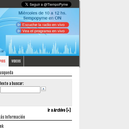
PIOS
VIDEOS
usqueda
Texto a buscar:
ir a Archivo [+]
ás Información
ink