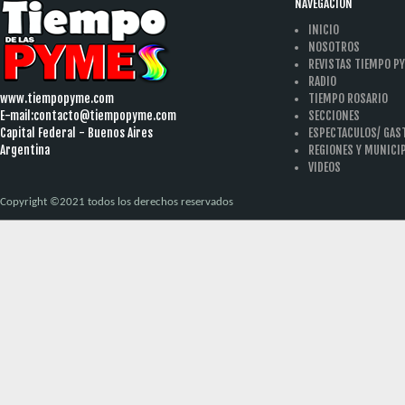
NAVEGACION
INICIO
NOSOTROS
REVISTAS TIEMPO P
RADIO
www.tiempopyme.com
TIEMPO ROSARIO
E-mail:
contacto@tiempopyme.com
SECCIONES
Capital Federal - Buenos Aires
ESPECTACULOS/ GA
Argentina
REGIONES Y MUNICI
VIDEOS
Copyright ©2021 todos los derechos reservados