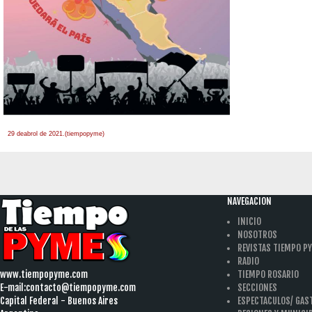
29 deabrol de 2021.(tiempopyme)
NAVEGACION
INICIO
NOSOTROS
REVISTAS TIEMPO P
RADIO
www.tiempopyme.com
TIEMPO ROSARIO
E-mail:
contacto@tiempopyme.com
SECCIONES
Capital Federal - Buenos Aires
ESPECTACULOS/ GA