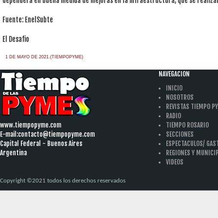
dependerá en buena medida de mejoras en la infraestructura, que se realizar
Fuente: EnelSubte
El Desafio
1 DE MAYO DE 2021.(TIEMPOPYME)
NAVEGACION
INICIO
NOSOTROS
REVISTAS TIEMPO P
RADIO
www.tiempopyme.com
TIEMPO ROSARIO
E-mail:
contacto@tiempopyme.com
SECCIONES
Capital Federal - Buenos Aires
ESPECTACULOS/ GA
Argentina
REGIONES Y MUNICI
VIDEOS
Copyright ©2021 todos los derechos reservados