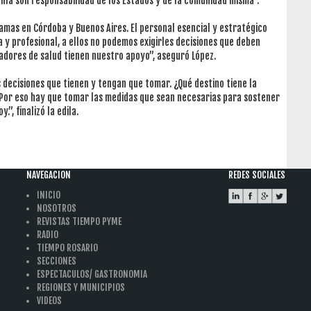
anía son responsabilidad de los Estados y de la comunidad misma”.
camas en Córdoba y Buenos Aires. El personal esencial y estratégico
y profesional, a ellos no podemos exigirles decisiones que deben
adores de salud tienen nuestro apoyo”, aseguró López.
decisiones que tienen y tengan que tomar. ¿Qué destino tiene la
 Por eso hay que tomar las medidas que sean necesarias para sostener
.”, finalizó la edila.
NAVEGACION
REDES SOCIALES
INICIO
NOSOTROS
REVISTAS TIEMPO PYME
RADIO
TIEMPO ROSARIO
SECCIONES
ESPECTACULOS/ GASTRONOMIA
REGIONES Y MUNICIPIOS
VIDEOS