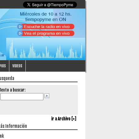
PIOS
VIDEOS
usqueda
Texto a buscar:
ir a Archivo [+]
ás Información
ink