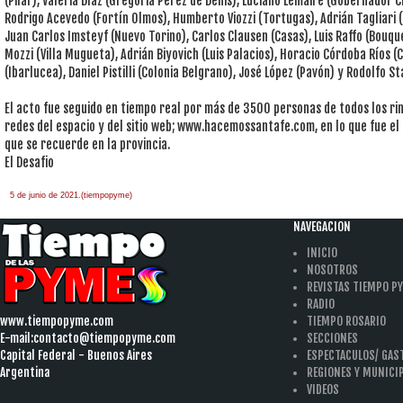
(Pilar), Valeria Díaz (Gregoria Pérez de Denis), Luciano Lemaire (Gobernador 
Rodrigo Acevedo (Fortín Olmos), Humberto Viozzi (Tortugas), Adrián Tagliari 
Juan Carlos Imsteyf (Nuevo Torino), Carlos Clausen (Casas), Luis Raffo (Bouque
Mozzi (Villa Mugueta), Adrián Biyovich (Luis Palacios), Horacio Córdoba Ríos 
(Ibarlucea), Daniel Pistilli (Colonia Belgrano), José López (Pavón) y Rodolfo St
El acto fue seguido en tiempo real por más de 3500 personas de todos los rin
redes del espacio y del sitio web; www.hacemossantafe.com, en lo que fue el
que se recuerde en la provincia.
El Desafio
5 de junio de 2021.(tiempopyme)
NAVEGACION
INICIO
NOSOTROS
REVISTAS TIEMPO P
RADIO
www.tiempopyme.com
TIEMPO ROSARIO
E-mail:
contacto@tiempopyme.com
SECCIONES
Capital Federal - Buenos Aires
ESPECTACULOS/ GA
Argentina
REGIONES Y MUNICI
VIDEOS