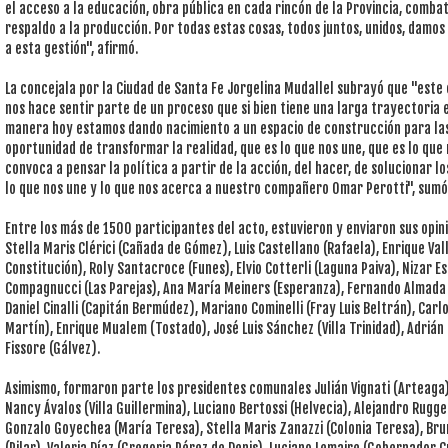
el acceso a la educación, obra pública en cada rincón de la Provincia, combat
respaldo a la producción. Por todas estas cosas, todos juntos, unidos, damo
a esta gestión", afirmó.
La concejala por la Ciudad de Santa Fe Jorgelina Mudallel subrayó que "este 
nos hace sentir parte de un proceso que si bien tiene una larga trayectoria 
manera hoy estamos dando nacimiento a un espacio de construcción para las y
oportunidad de transformar la realidad, que es lo que nos une, que es lo que
convoca a pensar la política a partir de la acción, del hacer, de solucionar 
lo que nos une y lo que nos acerca a nuestro compañero Omar Perotti", sumó
Entre los más de 1500 participantes del acto, estuvieron y enviaron sus opin
Stella Maris Clérici (Cañada de Gómez), Luis Castellano (Rafaela), Enrique Vall
Constitución), Roly Santacroce (Funes), Elvio Cotterli (Laguna Paiva), Nizar 
Compagnucci (Las Parejas), Ana María Meiners (Esperanza), Fernando Almada (
Daniel Cinalli (Capitán Bermúdez), Mariano Cominelli (Fray Luis Beltrán), Car
Martín), Enrique Mualem (Tostado), José Luis Sánchez (Villa Trinidad), Adriá
Fissore (Gálvez).
Asimismo, formaron parte los presidentes comunales Julián Vignati (Arteaga)
Nancy Ávalos (Villa Guillermina), Luciano Bertossi (Helvecia), Alejandro Rugge
Gonzalo Goyechea (María Teresa), Stella Maris Zanazzi (Colonia Teresa), Br