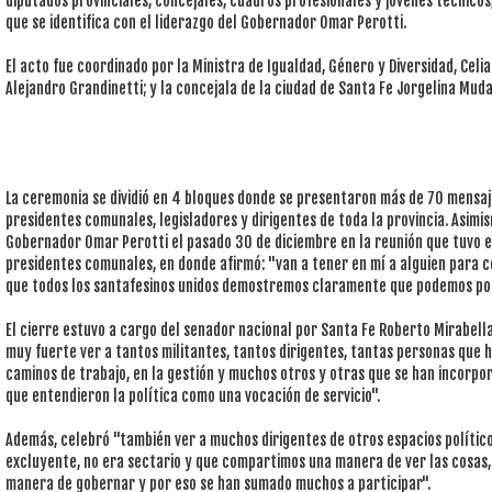
diputados provinciales, concejales, cuadros profesionales y jóvenes técnicos
que se identifica con el liderazgo del Gobernador Omar Perotti.
El acto fue coordinado por la Ministra de Igualdad, Género y Diversidad, Celia
Alejandro Grandinetti; y la concejala de la ciudad de Santa Fe Jorgelina Muda
La ceremonia se dividió en 4 bloques donde se presentaron más de 70 mensaj
presidentes comunales, legisladores y dirigentes de toda la provincia. Asimis
Gobernador Omar Perotti el pasado 30 de diciembre en la reunión que tuvo e
presidentes comunales, en donde afirmó: "van a tener en mí a alguien para co
que todos los santafesinos unidos demostremos claramente que podemos pone
El cierre estuvo a cargo del senador nacional por Santa Fe Roberto Mirabell
muy fuerte ver a tantos militantes, tantos dirigentes, tantas personas qu
caminos de trabajo, en la gestión y muchos otros y otras que se han incorpo
que entendieron la política como una vocación de servicio".
Además, celebró "también ver a muchos dirigentes de otros espacios político
excluyente, no era sectario y que compartimos una manera de ver las cosas,
manera de gobernar y por eso se han sumado muchos a participar".