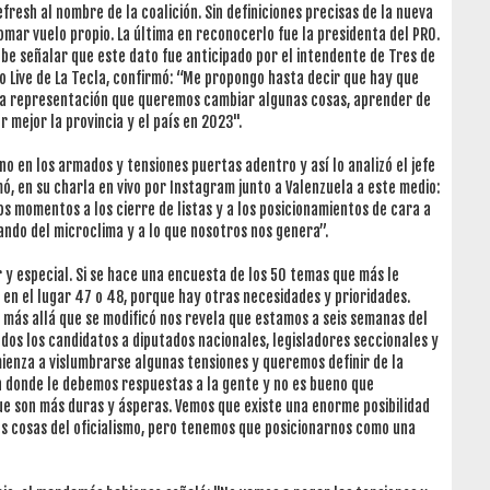
efresh al nombre de la coalición. Sin definiciones precisas de la nueva
mar vuelo propio. La última en reconocerlo fue la presidenta del PRO.
 Cabe señalar que este dato fue anticipado por el intendente de Tres de
o Live de La Tecla, confirmó: “Me propongo hasta decir que hay que
na representación que queremos cambiar algunas cosas, aprender de
 mejor la provincia y el país en 2023".
no en los armados y tensiones puertas adentro y así lo analizó el jefe
, en su charla en vivo por Instagram junto a Valenzuela a este medio:
s momentos a los cierre de listas y a los posicionamientos de cara a
ando del microclima y a lo que nosotros nos genera”.
 y especial. Si se hace una encuesta de los 50 temas que más le
 en el lugar 47 o 48, porque hay otras necesidades y prioridades.
más allá que se modificó nos revela que estamos a seis semanas del
 todos los candidatos a diputados nacionales, legisladores seccionales y
enza a vislumbrarse algunas tensiones y queremos definir de la
 donde le debemos respuestas a la gente y no es bueno que
e son más duras y ásperas. Vemos que existe una enorme posibilidad
s cosas del oficialismo, pero tenemos que posicionarnos como una