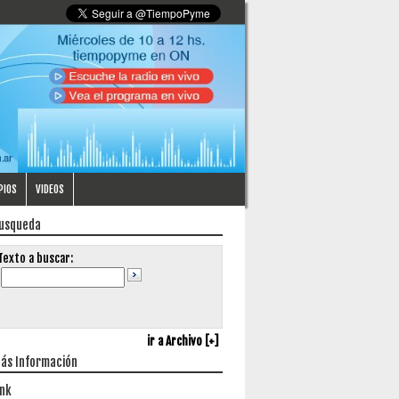
PIOS
VIDEOS
usqueda
Texto a buscar:
ir a Archivo [+]
ás Información
ink