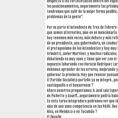
Respecto a los cortocircuitos dentro del espa
los posicionamientos, seguramente las próxima
tendremos que salir de la mejor forma posible,
problemas de la gente”.
Por su parte el intendente de Tres de Febrero 
que somos alternativa, sino no se mencionaría 
hoy tenemos más voces, más debate y más refe
de un presidente, una gobernadora, un conduct
el protagonismo de los intendentes y hay muy b
Grindetti, Javier Martínez y muchos radicales. 
debatiendo es muy sano y tiene que ver con el
supuesto laburando con Horacio Rodríguez Larr
debemos aprender de los errores, mejorando y
gobernar la provincia. Hay que renovar pensam
El Partido Socialista porteño ya se integró...p
santiagueño o el bonaerense ?
Ahora nosotros preguntamos: A José Luis Esper
de Pichetto y Asseff...seguramente podría ha
En esta tarea integradora podremos ver que los 
sino de una sana competencia en las PASO. Dos 
Ríos, en Mendoza o en Tucumán ?
El Desafio