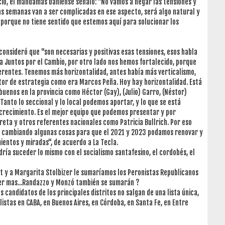
cio, el mandamás bahiense señaló: "No vamos a negar las tensiones y
s semanas van a ser complicadas en ese aspecto, será algo natural y
 porque no tiene sentido que estemos aquí para solucionar los
consideró que "son necesarias y positivas esas tensiones, esos habla
a Juntos por el Cambio, por otro lado nos hemos fortalecido, porque
rentes. Tenemos más horizontalidad, antes había más verticalismo,
or de estrategia como era Marcos Peña. Hoy hay horizontalidad. Está
uenos en la provincia como Héctor (Gay), (Julio) Garro, (Néstor)
Tanto lo seccional y lo local podemos aportar, y lo que se está
 crecimiento. Es el mejor equipo que podemos presentar y por
eta y otros referentes nacionales como Patricia Bullrich. Por eso
 cambiando algunas cosas para que el 2021 y 2023 podamos renovar y
ientos y miradas", de acuerdo a La Tecla.
odría suceder lo mismo con el socialismo santafesino, el cordobés, el
t y a Margarita Stolbizer le sumaríamos los Peronistas Republicanos
ber mas...Randazzo y Monzó también se sumarán ?
candidatos de los principales distritos no salgan de una lista única,
listas en CABA, en Buenos Aires, en Córdoba, en Santa Fe, en Entre