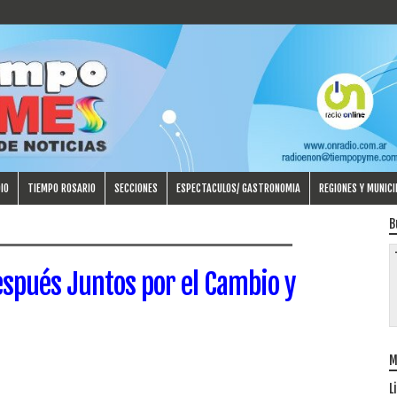
IO
TIEMPO ROSARIO
SECCIONES
ESPECTACULOS/ GASTRONOMIA
REGIONES Y MUNICI
B
spués Juntos por el Cambio y
M
L