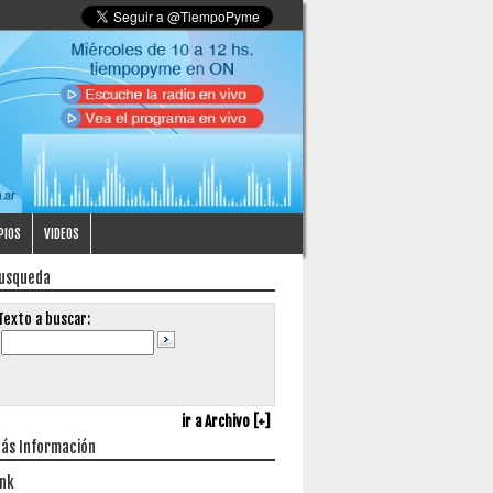
PIOS
VIDEOS
usqueda
Texto a buscar:
ir a Archivo [+]
ás Información
ink