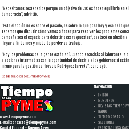
“Necesitamos sostenerlos porque un objetivo de JxC es hacer equilibrio en e
democracia”, advirtió.
“Esta elección no es sobre el pasado, es sobre lo que pasa hoy y eso es lo que 
Tenemos que discutir cómo vamos a hacer para resolver los problemas concr
campaña sea el espacio para debatir esas respuestas”, destacó en alusión a
llegar a fin de mes y miedo de perder su trabajo.
“Hoy los problemas de la gente están ahí. Cuando escuchás al laburante la p
elecciones intermedias son la oportunidad de decirle a los gobiernos si está
mismo para la gestión de Horacio Rodríguez Larreta”, concluyó.
25 DE JULIO DE 2021.(TIEMPOPYME)
NAVEGACION
INICIO
NOSOTROS
REVISTAS TIEMPO P
RADIO
www.tiempopyme.com
TIEMPO ROSARIO
E-mail:
contacto@tiempopyme.com
SECCIONES
Capital Federal - Buenos Aires
ESPECTACULOS/ GA