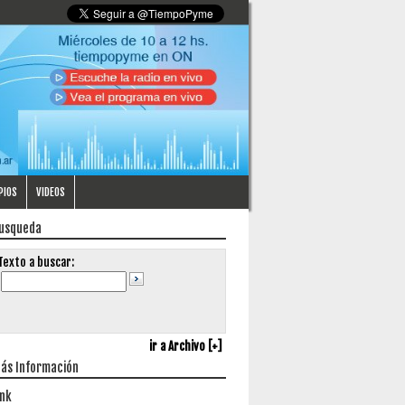
PIOS
VIDEOS
usqueda
Texto a buscar:
ir a Archivo [+]
ás Información
ink