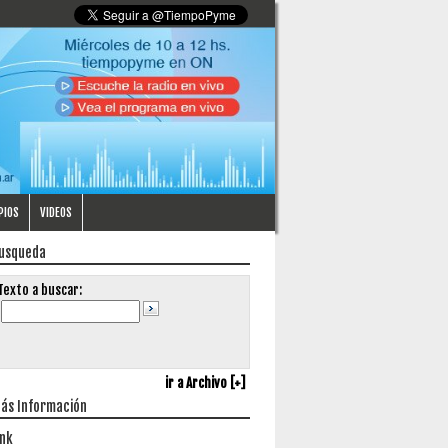
PIOS
VIDEOS
usqueda
Texto a buscar:
ir a Archivo [+]
ás Información
ink