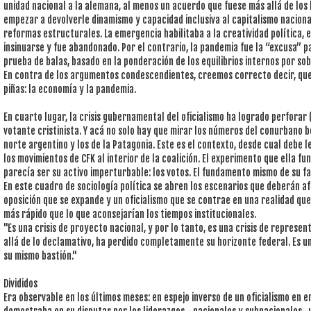
unidad nacional a la alemana, al menos un acuerdo que fuese más allá de los b
empezar a devolverle dinamismo y capacidad inclusiva al capitalismo nacional,
reformas estructurales. La emergencia habilitaba a la creatividad política, e
insinuarse y fue abandonado. Por el contrario, la pandemia fue la “excusa” 
prueba de balas, basado en la ponderación de los equilibrios internos por s
En contra de los argumentos condescendientes, creemos correcto decir, que
piñas: la economía y la pandemia.
En cuarto lugar, la crisis gubernamental del oficialismo ha logrado perforar 
votante cristinista. Y acá no solo hay que mirar los números del conurbano b
norte argentino y los de la Patagonia. Este es el contexto, desde cual debe 
los movimientos de CFK al interior de la coalición. El experimento que ella 
parecía ser su activo imperturbable: los votos. El fundamento mismo de su f
En este cuadro de sociología política se abren los escenarios que deberán a
oposición que se expande y un oficialismo que se contrae en una realidad qu
más rápido que lo que aconsejarían los tiempos institucionales.
"Es una crisis de proyecto nacional, y por lo tanto, es una crisis de represen
allá de lo declamativo, ha perdido completamente su horizonte federal. Es un
su mismo bastión."
Divididos
Era observable en los últimos meses: en espejo inverso de un oficialismo en e