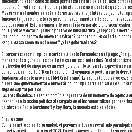
funcionar, no saber cómo se ubica permanentemente es un political compass i
moderación, volumen político. Un gabinete donde no importe de qué color sea
Massa sería el nombre de esta alternativa, vía una jefatura de gabinete impe
funcione (algunos analistas sugieren un superministerio de economía, subes
que económico). Este movimiento le permitiría en paralelo a la vicepresident
del tigrense y dotar al poder ejecutivo de musculatura. ¿Aceptaría Alberto
implicaría una suerte de nuevo triunvirato? ¿Aceptaría CFK cederle la capa
Sergio Massa como un mal menor? ¿Y los gobernadores?
El tercer escenario implica insertar a Alberto Fernández en el juego: ¿Por 
mansamente alguna de las dos dinámicas antes planteadas? En el albertismo
la elección del domingo no es un castigo a una “foto” sino la expresión de 
del rol epidérmico de CFK en la coalición. El argumento postula que la derrota
fundamentalmente provincial (del Cristinismo). La pregunta que surge es, si e
albertismo gubernamental o burocrático, no impulsaría una salida del Crist
fuga de capital político.
Las tres dinámicas tienen en común el apertura de un momento de agencia en l
despabilado la acción política aletargada en el incrementalismo procrastin
palabras de Pablo Gerchunoff y Roy Hora, la moneda está en el aire.
El peronismo
Con la construcción de su unidad, el peronismo tuvo un resultado paradojal: 
colectivizó esta derrota en el 2021. En estos meses, y ante la notoria crisi