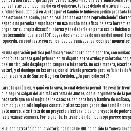
demostraba en su disputas por los liderazgos –nacionales y subnacionales-
de las listas de unidad impidió en el gobierno, tal vez debido al atávico miedo
kirchnerismo. Como si en Juntos por el Cambio le hubiesen pedido prestada l
nos estamos peleando, pero en realidad nos estamos reproduciendo”. Ciert
espacio no peronista supo hacer un uso mucho más eficaz de esta herramienta
organizar su propia discusión interna y trasladarle en parte esa definición a
“autoasumida” que la del FDT, cuyas declamaciones de una unidad monolítica 
izquierda, en contraste con su realidad balcanizada, parecen por momentos un
En una operación política polémica y tensionante hacia adentro, con mudanza
Rodríguez Larreta ganó primero en su disputa entre Azules y Colorados con el
casi un tiro, sólo desplegando tanques e infantería. De esta manera, Macri pe
votar), y el domingo en las urnas, con el triunfo precario pero suficiente de Vi
con la derrota de Santos-Negri en Córdoba. ¿Un parricidio soft?
Larreta ganó bien, y ganó en la suya, lo cual debería permitirle resistir fren
que seguro salgan del ala más extrema de Juntos, con el argumento de la per
recetario que en el mejor de los casos es pan para hoy y hambre de mañana, 
camino que no sólo implique construir alianzas para ganar sino también para
este marco, si se trata de un proyecto electoral o de un proyecto de poder 
las próximas semanas. Por lo pronto, la transición del liderazgo parece aseg
El aliado estratégico en la victoria nacional de HRL no ha sido la “nueva derec