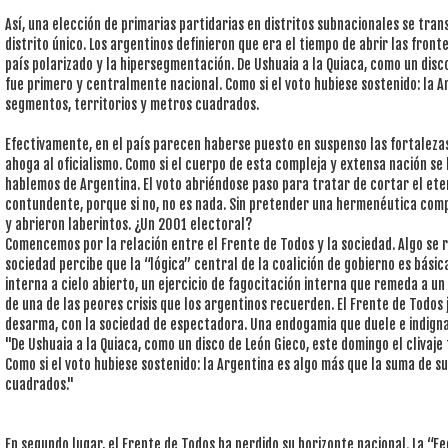
Así, una elección de primarias partidarias en distritos subnacionales se tra
distrito único. Los argentinos definieron que era el tiempo de abrir las front
país polarizado y la hipersegmentación. De Ushuaia a la Quiaca, como un disco
fue primero y centralmente nacional. Como si el voto hubiese sostenido: la A
segmentos, territorios y metros cuadrados.
Efectivamente, en el país parecen haberse puesto en suspenso las fortalezas
ahoga al oficialismo. Como si el cuerpo de esta compleja y extensa nación s
hablemos de Argentina. El voto abriéndose paso para tratar de cortar el et
contundente, porque si no, no es nada. Sin pretender una hermenéutica co
y abrieron laberintos. ¿Un 2001 electoral?
Comencemos por la relación entre el Frente de Todos y la sociedad. Algo se r
sociedad percibe que la “lógica” central de la coalición de gobierno es bási
interna a cielo abierto, un ejercicio de fagocitación interna que remeda a u
de una de las peores crisis que los argentinos recuerden. El Frente de Todos 
desarma, con la sociedad de espectadora. Una endogamia que duele e indigna
"De Ushuaia a la Quiaca, como un disco de León Gieco, este domingo el clivaj
Como si el voto hubiese sostenido: la Argentina es algo más que la suma de s
cuadrados."
En segundo lugar, el Frente de Todos ha perdido su horizonte nacional. La “Fe