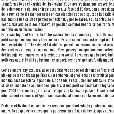
transformado en el Partido de “la Provincia”. Un neo-rosismo que prescinde
de la demografía del poder frentetodista. La foto del búnker, con el Preside
de la PBA, como si esas fueran las únicas elecciones que disputaba la coalición,
nacional. Es una crisis de proyecto nacional, y por lo tanto, es una crisis de
Todos, más allá de lo declamativo, ha perdido completamente su horizonte fe
en crisis en su mismo bastión.
En tercer lugar, el Frente de Todos carece de una economía política. Un map
políticas que no empiece y termine en el Estado como único actor legitimo.
de la estatalidad –“Te salva el Estado”- se percibe un razonamiento extorsi
destructivas del capitalismo nacional. Y esa percepción, que hoy comparten 
del trabajo, es transversal a la estructura social. Pareciera que la sociedad
políticas que, más allá de las buenas intenciones, terminen profundizando el
Como siempre hay excusas. Ya se escuchan voces que sostienen que “los ofici
picking de los analistas políticos. Sin embargo, el problema de la crisis arge
mañana desapareciera la pandemia, no tendría resolución inmediata. En otros
crisis del modelo de acumulación que el sistema político nacional no logra r
post-2001 terminó de agotarse a principios de la década pasada. El costo pol
infinitamente menor si el Ejecutivo encaraba, al menos con la seriedad del ca
Es decir, utilizaba el momento de excepción que planteaba la pandemia com
un diseño de gobierno nuevo que la polarización clásica de los tiempos norma