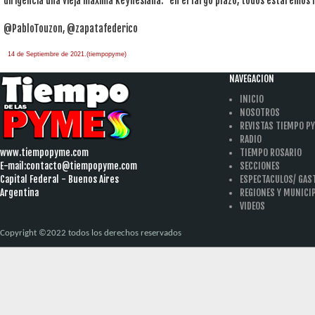
dirigencia una vieja máxima keynesiana: “en el largo plazo, todos estaremos
@PabloTouzon, @zapatafederico
14 de Septiembre de 2021.(tiempopyme)
NAVEGACION
INICIO
NOSOTROS
REVISTAS TIEMPO P
RADIO
www.tiempopyme.com
TIEMPO ROSARIO
E-mail:
contacto@tiempopyme.com
SECCIONES
Capital Federal - Buenos Aires
ESPECTACULOS/ GA
Argentina
REGIONES Y MUNICI
VIDEOS
Copyright ©2022 todos los derechos reservados