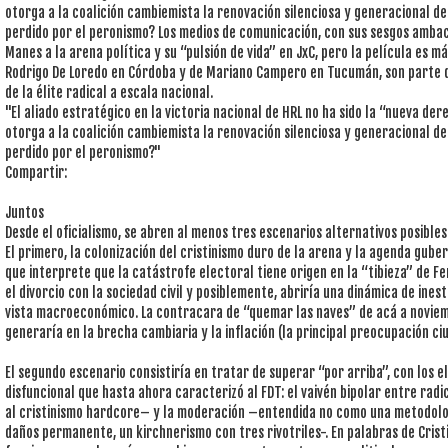
otorga a la coalición cambiemista la renovación silenciosa y generacional de 
perdido por el peronismo? Los medios de comunicación, con sus sesgos ambac
Manes a la arena política y su “pulsión de vida” en JxC, pero la película es m
Rodrigo De Loredo en Córdoba y de Mariano Campero en Tucumán, son parte d
de la élite radical a escala nacional.
"El aliado estratégico en la victoria nacional de HRL no ha sido la “nueva dere
otorga a la coalición cambiemista la renovación silenciosa y generacional de 
perdido por el peronismo?"
Compartir:
Juntos
Desde el oficialismo, se abren al menos tres escenarios alternativos posibles
El primero, la colonización del cristinismo duro de la arena y la agenda gu
que interprete que la catástrofe electoral tiene origen en la “tibieza” de F
el divorcio con la sociedad civil y posiblemente, abriría una dinámica de ines
vista macroeconómico. La contracara de “quemar las naves” de acá a noviem
generaría en la brecha cambiaria y la inflación (la principal preocupación ci
El segundo escenario consistiría en tratar de superar “por arriba”, con los 
disfuncional que hasta ahora caracterizó al FDT: el vaivén bipolar entre ra
al cristinismo hardcore– y la moderación –entendida no como una metodolog
daños permanente, un kirchnerismo con tres rivotriles-. En palabras de Cristi