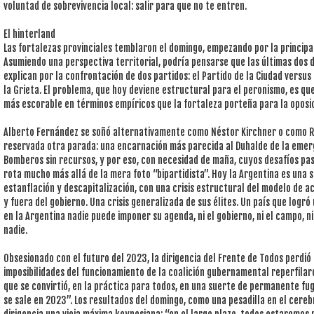
voluntad de sobrevivencia local: salir para que no te entren.
El hinterland
Las fortalezas provinciales temblaron el domingo, empezando por la principal:
Asumiendo una perspectiva territorial, podría pensarse que las últimas dos 
explican por la confrontación de dos partidos: el Partido de la Ciudad versus
la Grieta. El problema, que hoy deviene estructural para el peronismo, es q
más escorable en términos empíricos que la fortaleza porteña para la oposic
Alberto Fernández se soñó alternativamente como Néstor Kirchner o como Raú
reservada otra parada: una encarnación más parecida al Duhalde de la emerge
Bomberos sin recursos, y por eso, con necesidad de maña, cuyos desafíos pa
rota mucho más allá de la mera foto “bipartidista”. Hoy la Argentina es una
estanflación y descapitalización, con una crisis estructural del modelo de a
y fuera del gobierno. Una crisis generalizada de sus élites. Un país que logr
en la Argentina nadie puede imponer su agenda, ni el gobierno, ni el campo, ni
nadie.
Obsesionado con el futuro del 2023, la dirigencia del Frente de Todos perdió 
imposibilidades del funcionamiento de la coalición gubernamental reperfilaro
que se convirtió, en la práctica para todos, en una suerte de permanente fug
se sale en 2023”. Los resultados del domingo, como una pesadilla en el cerebr