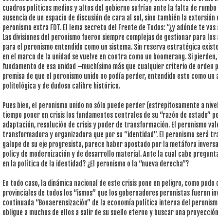
cuadros políticos medios y altos del gobierno sufrían ante la falta de rumbo e
ausencia de un espacio de discusión de cara al sol, sino también la extorsión
peronismo extra FDT. El lema secreto del Frente de Todos: “¿y adónde te vas a
Las divisiones del peronismo fueron siempre complejas de gestionar para los
para el peronismo entendido como un sistema. Sin reserva estratégica existe
en el marco de la unidad se vuelve en contra como un boomerang. Si pierden,
fundamento de esa unidad –muchísimo más que cualquier criterio de orden 
premisa de que el peronismo unido no podía perder, entendido esto como un
politológica y de dudoso calibre histórico.
Pues bien, el peronismo unido no sólo puede perder (estrepitosamente a nive
tiempo poner en crisis los fundamentos centrales de su “razón de estado” p
adaptación, resolución de crisis y poder de transformación. El peronismo val
transformadora y organizadora que por su “identidad”. El peronismo será tran
galope de su eje progresista, parece haber apostado por la metáfora inversa:
policy de modernización y de desarrollo material. Ante la cual cabe pregunta
en la política de la identidad? ¿El peronismo o la “nueva derecha”?
En todo caso, la dinámica nacional de este crisis pone en peligro, como pudo
provinciales de todos los “ismos” que los gobernadores peronistas fueron in
continuada “Bonaerensización” de la economía política interna del peronismo
obligue a muchos de ellos a salir de su sueño eterno y buscar una proyecció