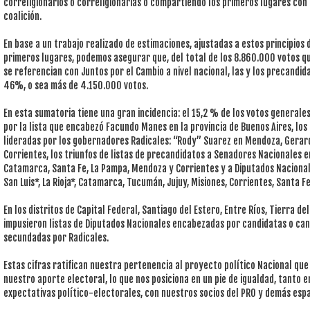
correligionarios o correligionarias o compartiendo los primeros lugares con
coalición.
En base a un trabajo realizado de estimaciones, ajustadas a estos principios 
primeros lugares, podemos asegurar que, del total de los 8.860.000 votos qu
se referencian con Juntos por el Cambio a nivel nacional, las y los precandi
46%, o sea más de 4.150.000 votos.
En esta sumatoria tiene una gran incidencia: el 15,2 % de los votos general
por la lista que encabezó Facundo Manes en la provincia de Buenos Aires, los 
lideradas por los gobernadores Radicales: “Rody” Suarez en Mendoza, Gerar
Corrientes, los triunfos de listas de precandidatos a Senadores Nacionales 
Catamarca, Santa Fe, La Pampa, Mendoza y Corrientes y a Diputados Nacional
San Luis*, La Rioja*, Catamarca, Tucumán, Jujuy, Misiones, Corrientes, Santa 
En los distritos de Capital Federal, Santiago del Estero, Entre Ríos, Tierra d
impusieron listas de Diputados Nacionales encabezadas por candidatas o can
secundadas por Radicales.
Estas cifras ratifican nuestra pertenencia al proyecto político Nacional que
nuestro aporte electoral, lo que nos posiciona en un pie de igualdad, tanto 
expectativas político-electorales, con nuestros socios del PRO y demás espac