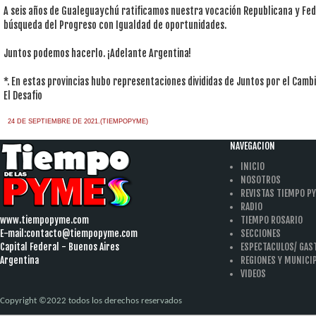
A seis años de Gualeguaychú ratificamos nuestra vocación Republicana y Fed
búsqueda del Progreso con Igualdad de oportunidades.
Juntos podemos hacerlo. ¡Adelante Argentina!
*. En estas provincias hubo representaciones divididas de Juntos por el Camb
El Desafio
24 DE SEPTIEMBRE DE 2021.(TIEMPOPYME)
NAVEGACION
INICIO
NOSOTROS
REVISTAS TIEMPO P
RADIO
www.tiempopyme.com
TIEMPO ROSARIO
E-mail:
contacto@tiempopyme.com
SECCIONES
Capital Federal - Buenos Aires
ESPECTACULOS/ GA
Argentina
REGIONES Y MUNICI
VIDEOS
Copyright ©2022 todos los derechos reservados