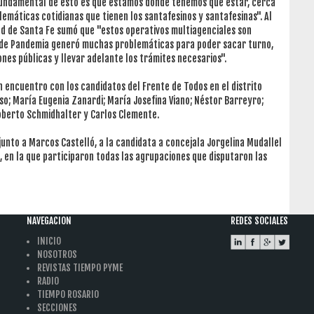
 fundamental de esto es que estamos donde tenemos que estar, cerca
blemáticas cotidianas que tienen los santafesinos y santafesinas". Al
dad de Santa Fe sumó que "estos operativos multiagenciales son
 de Pandemia generó muchas problemáticas para poder sacar turno,
ones públicas y llevar adelante los trámites necesarios".
 encuentro con los candidatos del Frente de Todos en el distrito
so; María Eugenia Zanardi; María Josefina Viano; Néstor Barreyro;
Roberto Schmidhalter y Carlos Clemente.
junto a Marcos Castelló, a la candidata a concejala Jorgelina Mudallel
e, en la que participaron todas las agrupaciones que disputaron las
NAVEGACION
REDES SOCIALES
INICIO
NOSOTROS
REVISTAS TIEMPO PYME
RADIO
TIEMPO ROSARIO
SECCIONES