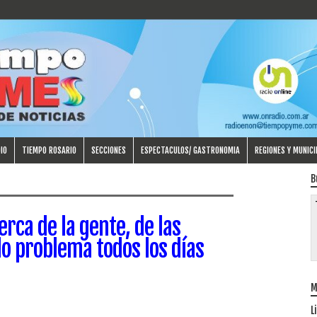
IO
TIEMPO ROSARIO
SECCIONES
ESPECTACULOS/ GASTRONOMIA
REGIONES Y MUNICI
B
erca de la gente, de las
o problema todos los días
M
L