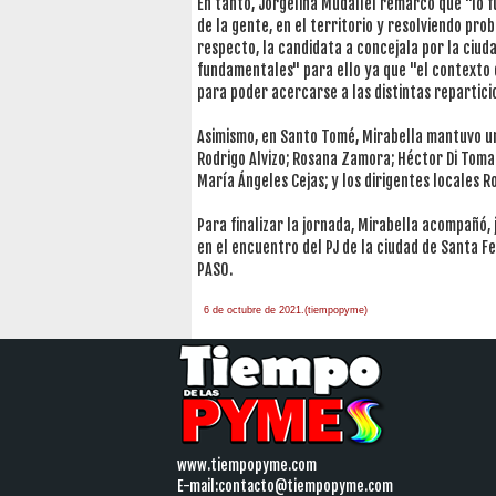
En tanto, Jorgelina Mudallel remarcó que "lo
de la gente, en el territorio y resolviendo pro
respecto, la candidata a concejala por la ciu
fundamentales" para ello ya que "el contexto
para poder acercarse a las distintas repartici
Asimismo, en Santo Tomé, Mirabella mantuvo un
Rodrigo Alvizo; Rosana Zamora; Héctor Di Toma
María Ángeles Cejas; y los dirigentes locales 
Para finalizar la jornada, Mirabella acompañó, 
en el encuentro del PJ de la ciudad de Santa F
PASO.
6 de octubre de 2021.(tiempopyme)
www.tiempopyme.com
E-mail:
contacto@tiempopyme.com