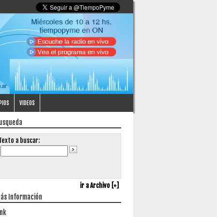
PIOS
VIDEOS
usqueda
Texto a buscar:
ir a Archivo [+]
ás Información
ink