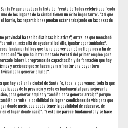
 Santa Fe que encabeza la lista del Frente de Todos celebró que "cada
 uno de los lugares de la ciudad tienen un éxito importante". "Así que
l barrio, las reparticiones puedan estar trabajando en las casas de
no provincial ha tenido distintas iniciativas", entre las que mencionó
 "permiten, más allá de ayudar al bolsillo, igualar oportunidades".
cosa fundamental hoy que tiene que ver con cómo llegamos a fin de
ue mencionó "lo que ha instrumentado Perotti del primer empleo para
mercado laboral, programas de capacitación y de formación que hay
nismos y acciones que se hacen para afrontar una coyuntura
ctividad para generar empleo".
a que hay acá en la ciudad de Santa Fe, toda la que vemos, toda la que
 localidades de la provincia y esto es fundamental para mejorar la
versión, para generar empleo y también para generar arraigo" porque
también permite la posibilidad de lograr condiciones de vida para que
ugar donde nació, que pueda tener la posibilidad de educarse, de
vir en el lugar donde nació". "Y esto me parece fundamental y se hace