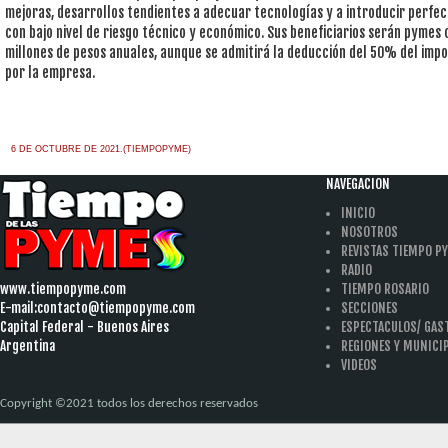
mejoras, desarrollos tendientes a adecuar tecnologías y a introducir perfe
con bajo nivel de riesgo técnico y económico. Sus beneficiarios serán pymes
millones de pesos anuales, aunque se admitirá la deducción del 50% del imp
por la empresa.
6 DE OCTUBRE DE 2021.(TIEMPOPYME)
NAVEGACION
INICIO
NOSOTROS
REVISTAS TIEMPO P
RADIO
www.tiempopyme.com
TIEMPO ROSARIO
E-mail:
contacto@tiempopyme.com
SECCIONES
Capital Federal - Buenos Aires
ESPECTACULOS/ GA
Argentina
REGIONES Y MUNICI
VIDEOS
Copyright ©2021 todos los derechos reservados