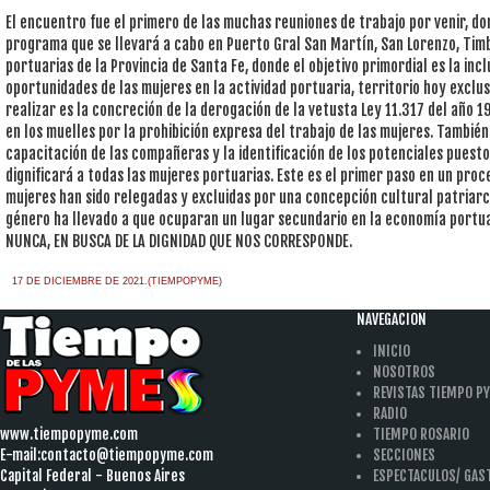
El encuentro fue el primero de las muchas reuniones de trabajo por venir, do
programa que se llevará a cabo en Puerto Gral San Martín, San Lorenzo, Tim
portuarias de la Provincia de Santa Fe, donde el objetivo primordial es la incl
oportunidades de las mujeres en la actividad portuaria, territorio hoy exclus
realizar es la concreción de la derogación de la vetusta Ley 11.317 del año 1
en los muelles por la prohibición expresa del trabajo de las mujeres. También
capacitación de las compañeras y la identificación de los potenciales puest
dignificará a todas las mujeres portuarias. Este es el primer paso en un pro
mujeres han sido relegadas y excluidas por una concepción cultural patriarca
género ha llevado a que ocuparan un lugar secundario en la economía portu
NUNCA, EN BUSCA DE LA DIGNIDAD QUE NOS CORRESPONDE.
17 DE DICIEMBRE DE 2021.(TIEMPOPYME)
NAVEGACION
INICIO
NOSOTROS
REVISTAS TIEMPO P
RADIO
www.tiempopyme.com
TIEMPO ROSARIO
E-mail:
contacto@tiempopyme.com
SECCIONES
Capital Federal - Buenos Aires
ESPECTACULOS/ GA