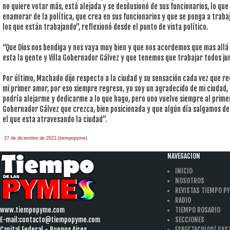
no quiere votar más, está alejada y se desilusionó de sus funcionarios, lo qu
enamorar de la política, que crea en sus funcionarios y que se ponga a traba
los que están trabajando”, reflexionó desde el punto de vista político.
“Que Dios nos bendiga y nos vaya muy bien y que nos acordemos que mas allá d
esta la gente y Villa Gobernador Gálvez y que tenemos que trabajar todos ju
Por último, Machado dijo respecto a la ciudad y su sensación cada vez que re
mi primer amor, por eso siempre regreso, yo soy un agradecido de mi ciudad, 
podría alejarme y dedicarme a lo que hago, pero uno vuelve siempre al primer
Gobernador Gálvez que crezca, bien posicionada y que algún día salgamos de 
el que esta atravesando la ciudad”.
27 de diciembre de 2021.(tiempopyme)
NAVEGACION
INICIO
NOSOTROS
REVISTAS TIEMPO P
RADIO
www.tiempopyme.com
TIEMPO ROSARIO
E-mail:
contacto@tiempopyme.com
SECCIONES
Capital Federal - Buenos Aires
ESPECTACULOS/ GA