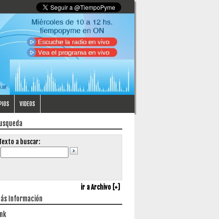
PIOS
VIDEOS
usqueda
Texto a buscar:
ir a Archivo [+]
ás Información
ink