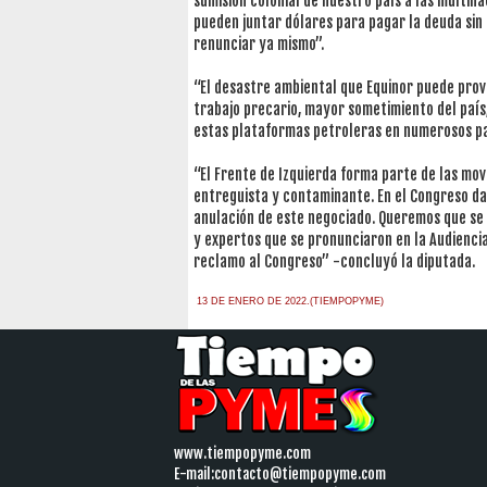
sumisión colonial de nuestro país a las multin
pueden juntar dólares para pagar la deuda sin 
renunciar ya mismo”.
“El desastre ambiental que Equinor puede provo
trabajo precario, mayor sometimiento del país,
estas plataformas petroleras en numerosos pa
“El Frente de Izquierda forma parte de las mov
entreguista y contaminante. En el Congreso d
anulación de este negociado. Queremos que se d
y expertos que se pronunciaron en la Audiencia
reclamo al Congreso” -concluyó la diputada.
13 DE ENERO DE 2022.(TIEMPOPYME)
www.tiempopyme.com
E-mail:
contacto@tiempopyme.com