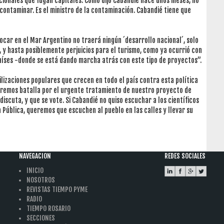
acionales que fugan capitales. Como dijo Cabandié hace unos meses, no
contaminar. Es el ministro de la contaminación. Cabandié tiene que
car en el Mar Argentino no traerá ningún ´desarrollo nacional´, solo
 y hasta posiblemente perjuicios para el turismo, como ya ocurrió con
íses -donde se está dando marcha atrás con este tipo de proyectos”.
ilizaciones populares que crecen en todo el país contra esta política
aremos batalla por el urgente tratamiento de nuestro proyecto de
iscuta, y que se vote. Si Cabandié no quiso escuchar a los científicos
 Pública, queremos que escuchen al pueblo en las calles y llevar su
NAVEGACION
REDES SOCIALES
INICIO
NOSOTROS
REVISTAS TIEMPO PYME
RADIO
TIEMPO ROSARIO
SECCIONES