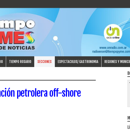
IO
TIEMPO ROSARIO
SECCIONES
ESPECTACULOS/ GASTRONOMIA
REGIONES Y MUNICI
B
ación petrolera off-shore
M
L