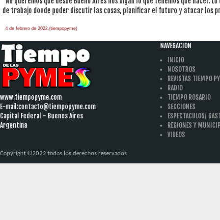
"No queremos que desde Bueno Aires nos digan lo que tenemos que hacer. Lo
de trabajo donde poder discutir las cosas, planificar el futuro y atacar los
4 de febrero de 2022.(tiempopyme)
NAVEGACION
INICIO
NOSOTROS
REVISTAS TIEMPO P
RADIO
www.tiempopyme.com
TIEMPO ROSARIO
E-mail:
contacto@tiempopyme.com
SECCIONES
Capital Federal - Buenos Aires
ESPECTACULOS/ GA
Argentina
REGIONES Y MUNICI
VIDEOS
Copyright ©2022 todos los derechos reservados