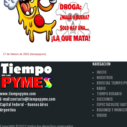
17 de febrero de 2022.(tiempopyme)
NAVEGACION
INICIO
NOSOTROS
REVISTAS TIEMPO P
RADIO
www.tiempopyme.com
TIEMPO ROSARIO
E-mail:
contacto@tiempopyme.com
SECCIONES
Capital Federal - Buenos Aires
ESPECTACULOS/ GA
Argentina
REGIONES Y MUNICI
VIDEOS
Copyright ©2022 todos los derechos reservados