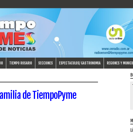
IO
TIEMPO ROSARIO
SECCIONES
ESPECTACULOS/ GASTRONOMIA
REGIONES Y MUNICI
B
 familia de TiempoPyme
M
L