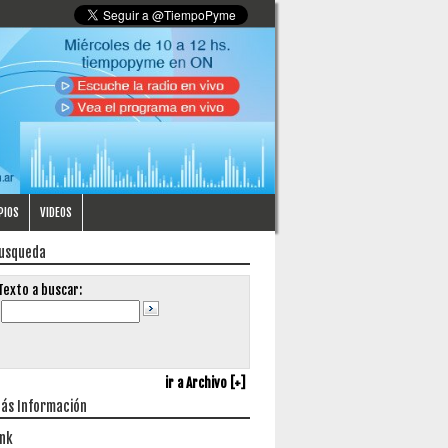
PIOS
VIDEOS
usqueda
Texto a buscar:
ir a Archivo [+]
ás Información
ink