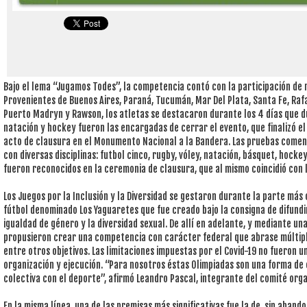
Bajo el lema “Jugamos Todes”, la competencia contó con la participación de 
Provenientes de Buenos Aires, Paraná, Tucumán, Mar Del Plata, Santa Fe, Rafael
Puerto Madryn y Rawson, los atletas se destacaron durante los 4 días que d
natación y hockey fueron las encargadas de cerrar el evento, que finalizó e
acto de clausura en el Monumento Nacional a la Bandera. Las pruebas comen
con diversas disciplinas: futbol cinco, rugby, vóley, natación, básquet, hocke
fueron reconocidos en la ceremonia de clausura, que al mismo coincidió con l
Los Juegos por la Inclusión y la Diversidad se gestaron durante la parte más
fútbol denominado Los Yaguaretes que fue creado bajo la consigna de difundi
igualdad de género y la diversidad sexual. De allí en adelante, y mediante un
propusieron crear una competencia con carácter federal que abrase múltiples d
entre otros objetivos. Las limitaciones impuestas por el Covid-19 no fueron 
organización y ejecución. “Para nosotros éstas Olimpiadas son una forma de 
colectiva con el deporte”, afirmó Leandro Pascal, integrante del comité orga
En la misma línea, una de las premisas más significativas fue la de, sin aband