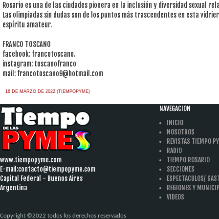
Rosario es una de las ciudades pionera en la inclusión y diversidad sexual re
Las olimpiadas sin dudas son de los puntos más trascendentes en esta vidri
espíritu amateur.
FRANCO TOSCANO
facebook: francotoscano.
instagram: toscanofranco
mail:
francotoscano9@hotmail.com
16 DE MARZO DE 2022.(TIEMPOPYME)
NAVEGACION
INICIO
NOSOTROS
REVISTAS TIEMPO P
RADIO
www.tiempopyme.com
TIEMPO ROSARIO
E-mail:
contacto@tiempopyme.com
SECCIONES
Capital Federal - Buenos Aires
ESPECTACULOS/ GA
Argentina
REGIONES Y MUNICI
VIDEOS
Copyright ©2022 todos los derechos reservados