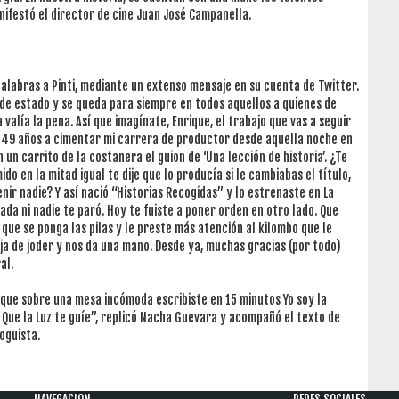
anifestó el director de cine Juan José Campanella.
alabras a Pinti, mediante un extenso mensaje en su cuenta de Twitter.
 de estado y se queda para siempre en todos aquellos a quienes de
 valía la pena. Así que imagínate, Enrique, el trabajo que vas a seguir
e 49 años a cimentar mi carrera de productor desde aquella noche en
 un carrito de la costanera el guion de ‘Una lección de historia’. ¿Te
 en la mitad igual te dije que lo producía si le cambiabas el título,
nir nadie? Y así nació “Historias Recogidas” y lo estrenaste en La
ada ni nadie te paró. Hoy te fuiste a poner orden en otro lado. Que
e que se ponga las pilas y le preste más atención al kilombo que le
ja de joder y nos da una mano. Desde ya, muchas gracias (por todo)
al.
 que sobre una mesa incómoda escribiste en 15 minutos Yo soy la
 Que la Luz te guíe”, replicó Nacha Guevara y acompañó el texto de
oguista.
NAVEGACION
REDES SOCIALES