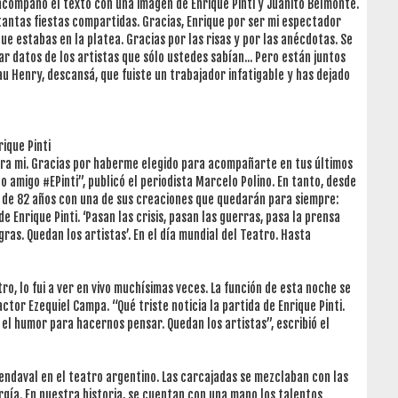
 acompañó el texto con una imagen de Enrique Pinti y Juanito Belmonte.
 tantas fiestas compartidas. Gracias, Enrique por ser mi espectador
ue estabas en la platea. Gracias por las risas y por las anécdotas. Se
r datos de los artistas que sólo ustedes sabían... Pero están juntos
au Henry, descansá, que fuiste un trabajador infatigable y has dejado
rique Pinti
ara mi. Gracias por haberme elegido para acompañarte en tus últimos
 amigo #EPinti”, publicó el periodista Marcelo Polino. En tanto, desde
r de 82 años con una de sus creaciones que quedarán para siempre:
Enrique Pinti. ‘Pasan las crisis, pasan las guerras, pasa la prensa
egras. Quedan los artistas’. En el día mundial del Teatro. Hasta
ro, lo fui a ver en vivo muchísimas veces. La función de esta noche se
 actor Ezequiel Campa. “Qué triste noticia la partida de Enrique Pinti.
a el humor para hacernos pensar. Quedan los artistas”, escribió el
n vendaval en el teatro argentino. Las carcajadas se mezclaban con las
gía. En nuestra historia, se cuentan con una mano los talentos