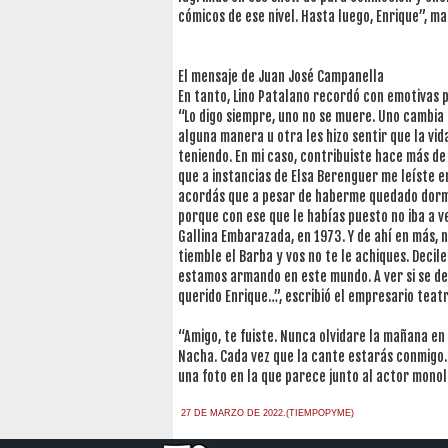
cómicos de ese nivel. Hasta luego, Enrique”, m
El mensaje de Juan José Campanella
En tanto, Lino Patalano recordó con emotivas p
“Lo digo siempre, uno no se muere. Uno cambia
alguna manera u otra les hizo sentir que la vida
teniendo. En mi caso, contribuiste hace más d
que a instancias de Elsa Berenguer me leíste en
acordás que a pesar de haberme quedado dormido
porque con ese que le habías puesto no iba a ve
Gallina Embarazada, en 1973. Y de ahí en más, n
tiemble el Barba y vos no te le achiques. Decil
estamos armando en este mundo. A ver si se de
querido Enrique…”, escribió el empresario teatr
“Amigo, te fuiste. Nunca olvidare la mañana en
Nacha. Cada vez que la cante estarás conmigo.
una foto en la que parece junto al actor monol
27 DE MARZO DE 2022.(TIEMPOPYME)