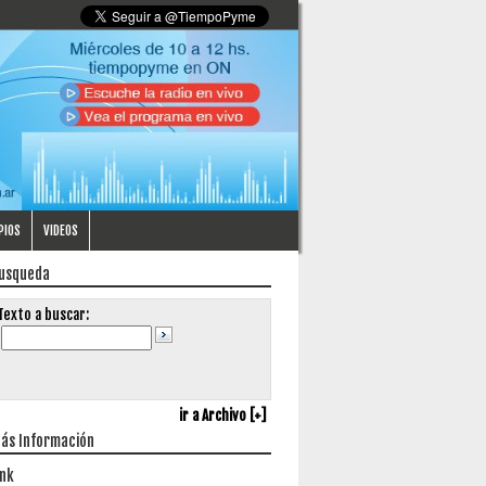
PIOS
VIDEOS
usqueda
Texto a buscar:
ir a Archivo [+]
ás Información
ink