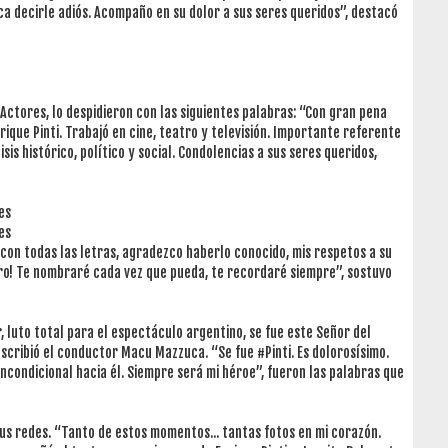
ca decirle adiós. Acompaño en su dolor a sus seres queridos”, destacó
 Actores, lo despidieron con las siguientes palabras: “Con gran pena
ique Pinti. Trabajó en cine, teatro y televisión. Importante referente
sis histórico, político y social. Condolencias a sus seres queridos,
es
es
con todas las letras, agradezco haberlo conocido, mis respetos a su
tro! Te nombraré cada vez que pueda, te recordaré siempre”, sostuvo
, luto total para el espectáculo argentino, se fue este Señor del
escribió el conductor Macu Mazzuca. “Se fue #Pinti. Es dolorosísimo.
condicional hacia él. Siempre será mi héroe”, fueron las palabras que
sus redes. “Tanto de estos momentos... tantas fotos en mi corazón.