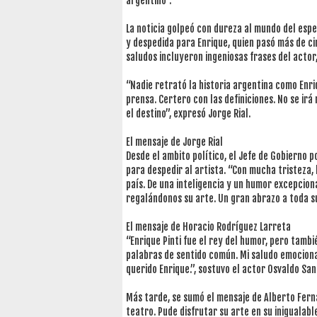
argentino”.
La noticia golpeó con dureza al mundo del espe
y despedida para Enrique, quien pasó más de ci
saludos incluyeron ingeniosas frases del acto
“Nadie retrató la historia argentina como Enr
prensa. Certero con las definiciones. No se irá
el destino”, expresó Jorge Rial.
El mensaje de Jorge Rial
Desde el ambito político, el Jefe de Gobierno
para despedir al artista. “Con mucha tristeza,
país. De una inteligencia y un humor excepciona
regalándonos su arte. Un gran abrazo a toda su 
El mensaje de Horacio Rodríguez Larreta
“Enrique Pinti fue el rey del humor, pero tambié
palabras de sentido común. Mi saludo emocionad
querido Enrique.”, sostuvo el actor Osvaldo San
Más tarde, se sumó el mensaje de Alberto Fern
teatro. Pude disfrutar su arte en su inigualabl