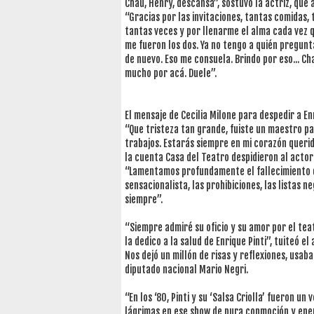
Chau, Henry, descansá”, sostuvo la actriz, que
“Gracias por las invitaciones, tantas comidas,
tantas veces y por llenarme el alma cada vez q
me fueron los dos. Ya no tengo a quién pregunta
de nuevo. Eso me consuela. Brindo por eso... Ch
mucho por acá. Duele”.
El mensaje de Cecilia Milone para despedir a En
“Que tristeza tan grande, fuiste un maestro p
trabajos. Estarás siempre en mi corazón querido
la cuenta Casa del Teatro despidieron al acto
“Lamentamos profundamente el fallecimiento de 
sensacionalista, las prohibiciones, las listas n
siempre”.
“Siempre admiré su oficio y su amor por el teat
la dedico a la salud de Enrique Pinti”, tuiteó el
Nos dejó un millón de risas y reflexiones, usab
diputado nacional Mario Negri.
“En los ‘80, Pinti y su ‘Salsa Criolla’ fueron u
lágrimas en ese show de pura conmoción y ener