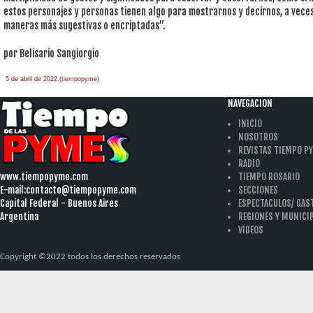
estos personajes y personas tienen algo para mostrarnos y decirnos, a vece
maneras más sugestivas o encriptadas”.
por Belisario Sangiorgio
5 de abril de 2022.(tiempopyme)
NAVEGACION
INICIO
NOSOTROS
REVISTAS TIEMPO P
RADIO
www.tiempopyme.com
TIEMPO ROSARIO
E-mail:
contacto@tiempopyme.com
SECCIONES
Capital Federal - Buenos Aires
ESPECTACULOS/ GA
Argentina
REGIONES Y MUNICI
VIDEOS
Copyright ©2022 todos los derechos reservados