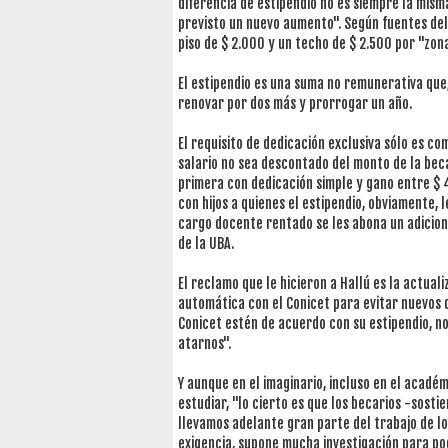
diferencia de estipendio no es siempre la mism
previsto un nuevo aumento". Según fuentes del 
piso de $ 2.000 y un techo de $ 2.500 por "zon
El estipendio es una suma no remunerativa que,
renovar por dos más y prorrogar un año.
El requisito de dedicación exclusiva sólo es co
salario no sea descontado del monto de la beca
primera con dedicación simple y gano entre $ 
con hijos a quienes el estipendio, obviamente, 
cargo docente rentado se les abona un adicion
de la UBA.
El reclamo que le hicieron a Hallú es la actua
automática con el Conicet para evitar nuevos 
Conicet estén de acuerdo con su estipendio, no
atarnos".
Y aunque en el imaginario, incluso en el académ
estudiar, "lo cierto es que los becarios -sosti
llevamos adelante gran parte del trabajo de l
exigencia, supone mucha investigación para pode