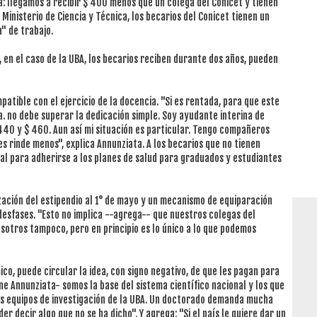
a: llegamos a recibir $ 400 menos que un colega del Conicet y tienen
Ministerio de Ciencia y Técnica, los becarios del Conicet tienen un
a" de trabajo.
 en el caso de la UBA, los becarios reciben durante dos años, pueden
mpatible con el ejercicio de la docencia. "Si es rentada, para que este
. no debe superar la dedicación simple. Soy ayudante interina de
440 y $ 460. Aun así mi situación es particular. Tengo compañeros
les rinde menos", explica Annunziata. A los becarios que no tienen
al para adherirse a los planes de salud para graduados y estudiantes
lización del estipendio al 1° de mayo y un mecanismo de equiparación
desfases. "Esto no implica --agrega-- que nuestros colegas del
sotros tampoco, pero en principio es lo único a lo que podemos
ico, puede circular la idea, con signo negativo, de que les pagan para
ene Annunziata- somos la base del sistema científico nacional y los que
os equipos de investigación de la UBA. Un doctorado demanda mucha
r decir algo que no se ha dicho". Y agrega: "Si el país le quiere dar un