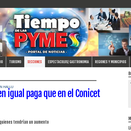
IO
TURISMO
SECCIONES
ESPECTACULOS/ GASTRONOMIA
REGIONES Y MUNICIPIOS
B
N HALLU
en igual paga que en el Conicet
M
 quienes tendrían un aumento
L