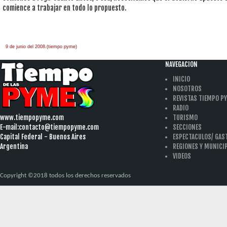
comience a trabajar en todo lo propuesto.
9 de junio del 2008.(tiempo pyme)
àäâîêàò-ïî-àðáèòðàæíûì-äåëàì
one hour
payday loan
NAVEGACION
INICIO
NOSOTROS
REVISTAS TIEMPO P
RADIO
www.tiempopyme.com
TURISMO
E-mail:
contacto@tiempopyme.com
SECCIONES
Capital Federal - Buenos Aires
ESPECTACULOS/ GA
Argentina
REGIONES Y MUNICI
VIDEOS
Copyright ©2018 todos los derechos reservados