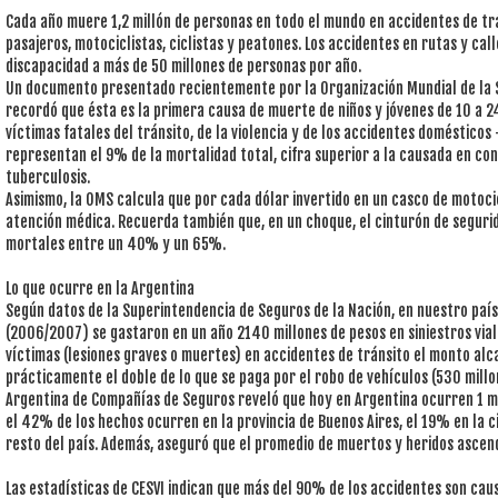
Cada año muere 1,2 millón de personas en todo el mundo en accidentes de t
pasajeros, motociclistas, ciclistas y peatones. Los accidentes en rutas y cal
discapacidad a más de 50 millones de personas por año.
Un documento presentado recientemente por la Organización Mundial de la S
recordó que ésta es la primera causa de muerte de niños y jóvenes de 10 a 24
víctimas fatales del tránsito, de la violencia y de los accidentes domésticos
representan el 9% de la mortalidad total, cifra superior a la causada en conj
tuberculosis.
Asimismo, la OMS calcula que por cada dólar invertido en un casco de motoci
atención médica. Recuerda también que, en un choque, el cinturón de segurid
mortales entre un 40% y un 65%.
Lo que ocurre en la Argentina
Según datos de la Superintendencia de Seguros de la Nación, en nuestro país 
(2006/2007) se gastaron en un año 2140 millones de pesos en siniestros vial
víctimas (lesiones graves o muertes) en accidentes de tránsito el monto alca
prácticamente el doble de lo que se paga por el robo de vehículos (530 millon
Argentina de Compañías de Seguros reveló que hoy en Argentina ocurren 1 mi
el 42% de los hechos ocurren en la provincia de Buenos Aires, el 19% en la c
resto del país. Además, aseguró que el promedio de muertos y heridos ascend
Las estadísticas de CESVI indican que más del 90% de los accidentes son cau