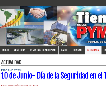
INICIO
NOSOTROS
REVISTAS TIEMPO PYME
RADIO
TURISMO
SECCIONES
E
ACTUALIDAD
INFORME CESVI
10 de Junio- Día de la Seguridad en el 
Fecha Publicación: 09/06/2008 17:56