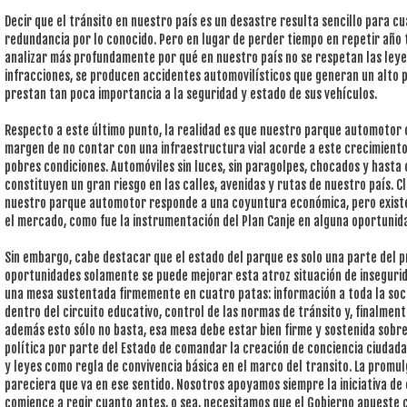
Decir que el tránsito en nuestro país es un desastre resulta sencillo para cua
redundancia por lo conocido. Pero en lugar de perder tiempo en repetir año
analizar más profundamente por qué en nuestro país no se respetan las leye
infracciones, se producen accidentes automovilísticos que generan un alto p
prestan tan poca importancia a la seguridad y estado de sus vehículos.
Respecto a este último punto, la realidad es que nuestro parque automotor cr
margen de no contar con una infraestructura vial acorde a este crecimient
pobres condiciones. Automóviles sin luces, sin paragolpes, chocados y hast
constituyen un gran riesgo en las calles, avenidas y rutas de nuestro país. 
nuestro parque automotor responde a una coyuntura económica, pero existen
el mercado, como fue la instrumentación del Plan Canje en alguna oportunid
Sin embargo, cabe destacar que el estado del parque es solo una parte del 
oportunidades solamente se puede mejorar esta atroz situación de insegurida
una mesa sustentada firmemente en cuatro patas: información a toda la soci
dentro del circuito educativo, control de las normas de tránsito y, finalment
además esto sólo no basta, esa mesa debe estar bien firme y sostenida sobre
política por parte del Estado de comandar la creación de conciencia ciudad
y leyes como regla de convivencia básica en el marco del transito. La promul
pareciera que va en ese sentido. Nosotros apoyamos siempre la iniciativa d
comience a regir cuanto antes, o sea, necesitamos que el Gobierno apueste 